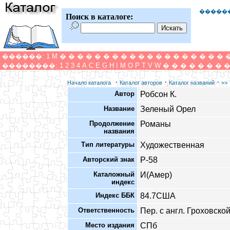
�����
Поиск в каталоге:
������:
1
M
�
�
�
�
�
�
�
�
�
�
�
�
�
�
�
�
�
�
�
��������:
1
2
3
4
A
C
E
G
H
I
M
O
P
T
V
W
�
�
�
�
�
�
�
·
·
·
Начало каталога
Каталог авторов
Каталог названий
>>
Автор
Робсон К.
Название
Зеленый Орел
Продолжение
Романы
названия
Тип литературы
Художественная
Авторский знак
Р-58
Каталожный
И(Амер)
индекс
Индекс ББК
84.7США
Ответственность
Пер. с англ. Гроховской
Место издания
СПб