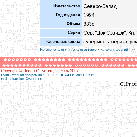
Издательство
Северо-Запад
Год издания
1994
Объем
383с
Серия
Сер. "Док Сэвидж"; Кн. 
Ключевые слова
супермен, америка, ро
·
·
·
Начало каталога
Каталог авторов
Каталог названий
>>
�������
��������
����������
������
����������
�������
������
������
��
Copyright © Павел С. Батищев, 2004-2007.
Компьютерная программа "ЭЛЕКТРОННАЯ БИБЛИОТЕКА"
mailto:pbatishev@yandex.ru
Сайт со