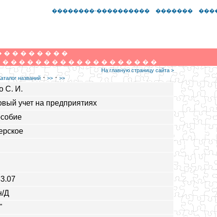
��������-����������
�������
���
�
�
�
�
�
�
�
�
�
�
�
�
�
�
�
�
�
�
�
�
�
�
�
�
�
�
�
�
�
На главную страницу сайта >
·
·
Каталог названий
>>
>>
 С. И.
вый учет на предприятиях
особие
ерское
33.07
н/Д
"