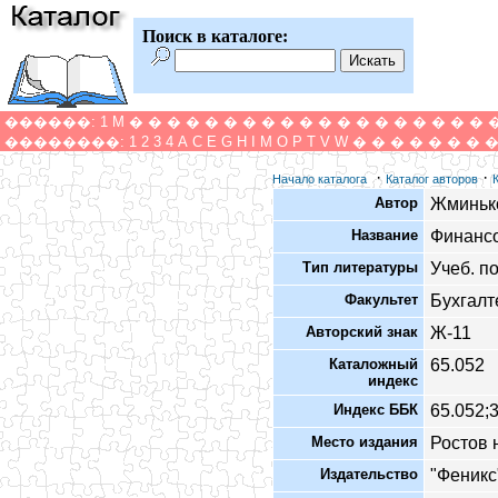
Поиск в каталоге:
������:
1
M
�
�
�
�
�
�
�
�
�
�
�
�
�
�
�
�
�
�
�
��������:
1
2
3
4
A
C
E
G
H
I
M
O
P
T
V
W
�
�
�
�
�
�
�
·
·
Начало каталога
Каталог авторов
Автор
Жминько
Название
Финансо
Тип литературы
Учеб. п
Факультет
Бухгалт
Авторский знак
Ж-11
Каталожный
65.052
индекс
Индекс ББК
65.052;
Место издания
Ростов 
Издательство
"Феникс