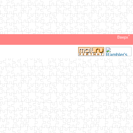
^
Вверх