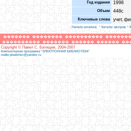
Год издания
1998
Объем
448с
Ключевые слова
учет, ф
·
·
Начало каталога
Каталог авторов
�������
��������
����������
������
����������
�������
������
������
��
Copyright © Павел С. Батищев, 2004-2007.
Компьютерная программа "ЭЛЕКТРОННАЯ БИБЛИОТЕКА"
mailto:pbatishev@yandex.ru