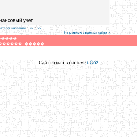
инансовый учет
·
·
Каталог названий
>>
>>
На главную страницу сайта >
�����
������
�����
Сайт создан в системе
uCoz