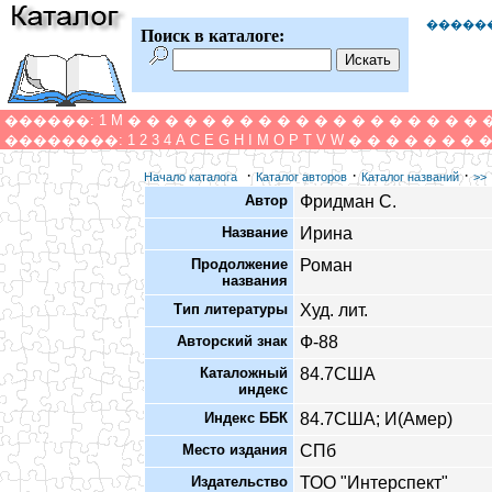
�����
Поиск в каталоге:
������:
1
M
�
�
�
�
�
�
�
�
�
�
�
�
�
�
�
�
�
�
�
��������:
1
2
3
4
A
C
E
G
H
I
M
O
P
T
V
W
�
�
�
�
�
�
�
·
·
·
Начало каталога
Каталог авторов
Каталог названий
>>
Автор
Фридман С.
Название
Ирина
Продолжение
Роман
названия
Тип литературы
Худ. лит.
Авторский знак
Ф-88
Каталожный
84.7США
индекс
Индекс ББК
84.7США; И(Амер)
Место издания
СПб
Издательство
ТОО "Интерспект"