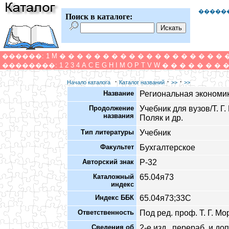
�����
Поиск в каталоге:
������:
1
M
�
�
�
�
�
�
�
�
�
�
�
�
�
�
�
�
�
�
�
��������:
1
2
3
4
A
C
E
G
H
I
M
O
P
T
V
W
�
�
�
�
�
�
�
·
·
·
Начало каталога
Каталог названий
>>
>>
Название
Региональная экономи
Продолжение
Учебник для вузов/Т. Г.
названия
Поляк и др.
Тип литературы
Учебник
Факультет
Бухгалтерское
Авторский знак
Р-32
Каталожный
65.04я73
индекс
Индекс ББК
65.04я73;33С
Ответственность
Под ред. проф. Т. Г. М
Сведения об
2-е изд., перераб. и доп