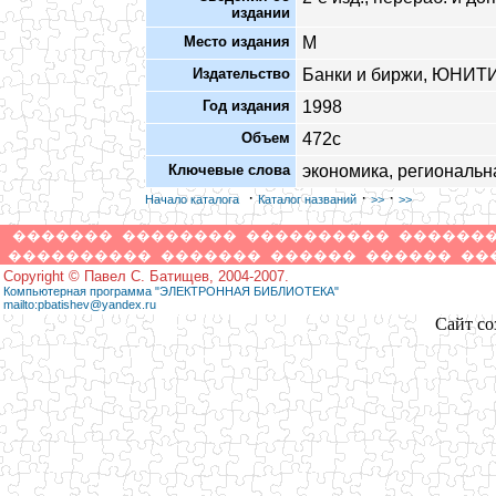
издании
Место издания
М
Издательство
Банки и биржи, ЮНИТ
Год издания
1998
Объем
472с
Ключевые слова
экономика, региональн
·
·
·
Начало каталога
Каталог названий
>>
>>
�������
��������
����������
������
����������
�������
������
������
��
Copyright © Павел С. Батищев, 2004-2007.
Компьютерная программа "ЭЛЕКТРОННАЯ БИБЛИОТЕКА"
mailto:pbatishev@yandex.ru
Сайт со