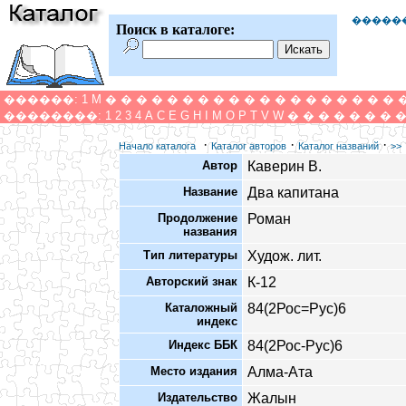
�����
Поиск в каталоге:
������:
1
M
�
�
�
�
�
�
�
�
�
�
�
�
�
�
�
�
�
�
�
��������:
1
2
3
4
A
C
E
G
H
I
M
O
P
T
V
W
�
�
�
�
�
�
�
·
·
·
Начало каталога
Каталог авторов
Каталог названий
>>
Автор
Каверин В.
Название
Два капитана
Продолжение
Роман
названия
Тип литературы
Худож. лит.
Авторский знак
К-12
Каталожный
84(2Рос=Рус)6
индекс
Индекс ББК
84(2Рос-Рус)6
Место издания
Алма-Ата
Издательство
Жалын