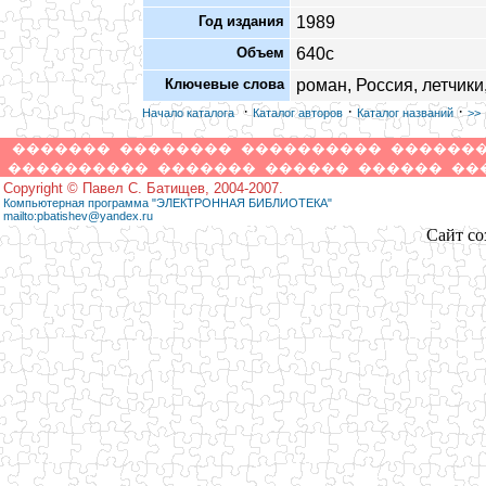
Год издания
1989
Объем
640с
Ключевые слова
роман, Россия, летчики
·
·
·
Начало каталога
Каталог авторов
Каталог названий
>>
�������
��������
����������
������
����������
�������
������
������
��
Copyright © Павел С. Батищев, 2004-2007.
Компьютерная программа "ЭЛЕКТРОННАЯ БИБЛИОТЕКА"
mailto:pbatishev@yandex.ru
Сайт со