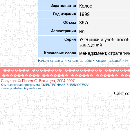
Издательство
Колос
Год издания
1999
Объем
367с
Иллюстрации
ил
Серия
Учебники и учеб. пособи
заведений
Ключевые слова
менеджмент, стратегич
·
·
·
Начало каталога
Каталог авторов
Каталог названий
>>
�������
��������
����������
������
����������
�������
������
������
��
Copyright © Павел С. Батищев, 2004-2007.
Компьютерная программа "ЭЛЕКТРОННАЯ БИБЛИОТЕКА"
mailto:pbatishev@yandex.ru
Сайт со