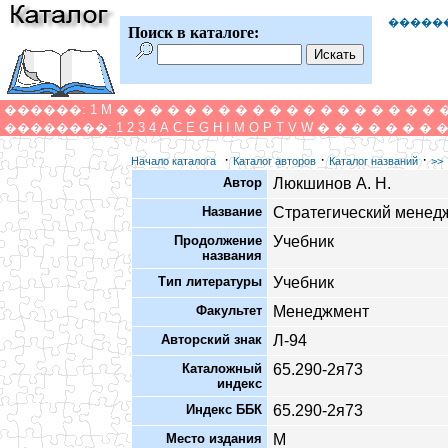
�����
Поиск в каталоге:
������:
1
M
�
�
�
�
�
�
�
�
�
�
�
�
�
�
�
�
�
�
�
��������:
1
2
3
4
A
C
E
G
H
I
M
O
P
T
V
W
�
�
�
�
�
�
�
·
·
·
Начало каталога
Каталог авторов
Каталог названий
>>
Автор
Люкшинов А. Н.
Название
Стратегический менед
Продолжение
Учебник
названия
Тип литературы
Учебник
Факультет
Менеджмент
Авторский знак
Л-94
Каталожный
65.290-2я73
индекс
Индекс ББК
65.290-2я73
Место издания
М