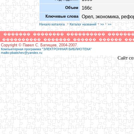
Объем
166с
Ключевые слова
Орел, экономика, рефо
·
·
·
Начало каталога
Каталог названий
>>
>>
�������
��������
����������
������
����������
�������
������
������
��
Copyright © Павел С. Батищев, 2004-2007.
Компьютерная программа "ЭЛЕКТРОННАЯ БИБЛИОТЕКА"
mailto:pbatishev@yandex.ru
Сайт со