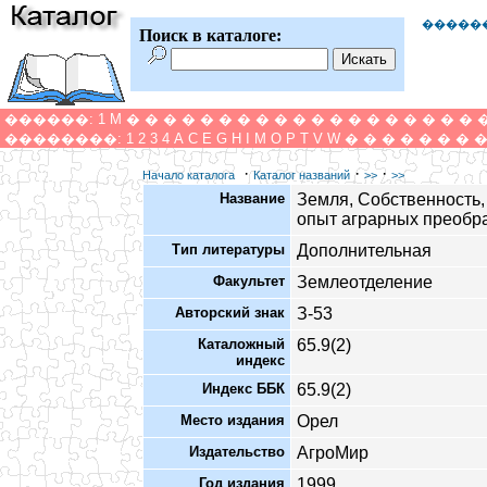
�����
Поиск в каталоге:
������:
1
M
�
�
�
�
�
�
�
�
�
�
�
�
�
�
�
�
�
�
�
��������:
1
2
3
4
A
C
E
G
H
I
M
O
P
T
V
W
�
�
�
�
�
�
�
·
·
·
Начало каталога
Каталог названий
>>
>>
Название
Земля, Собственность,
опыт аграрных преобразо
Тип литературы
Дополнительная
Факультет
Землеотделение
Авторский знак
З-53
Каталожный
65.9(2)
индекс
Индекс ББК
65.9(2)
Место издания
Орел
Издательство
АгроМир
Год издания
1999