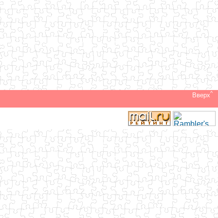
^
Вверх