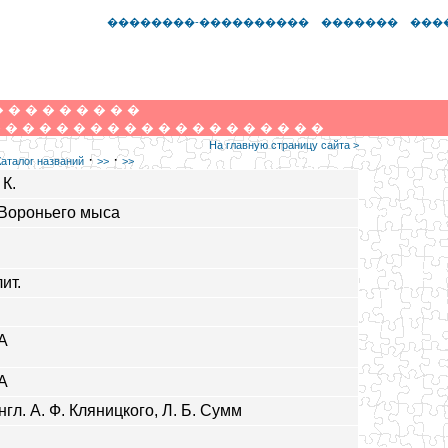
��������-����������
�������
���
�
�
�
�
�
�
�
�
�
�
�
�
�
�
�
�
�
�
�
�
�
�
�
�
�
�
�
�
�
На главную страницу сайта >
·
·
Каталог названий
>>
>>
 К.
Вороньего мыса
ит.
А
А
нгл. А. Ф. Кляницкого, Л. Б. Сумм