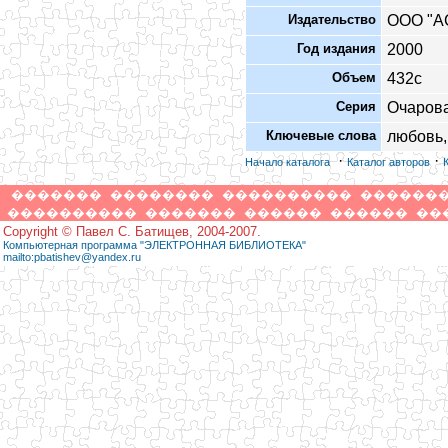
Издательство
ООО "А
Год издания
2000
Объем
432с
Серия
Очаров
Ключевые слова
любовь,
·
·
Начало каталога
Каталог авторов
�������
��������
����������
������
����������
�������
������
������
��
Copyright © Павел С. Батищев, 2004-2007.
Компьютерная программа "ЭЛЕКТРОННАЯ БИБЛИОТЕКА"
mailto:pbatishev@yandex.ru