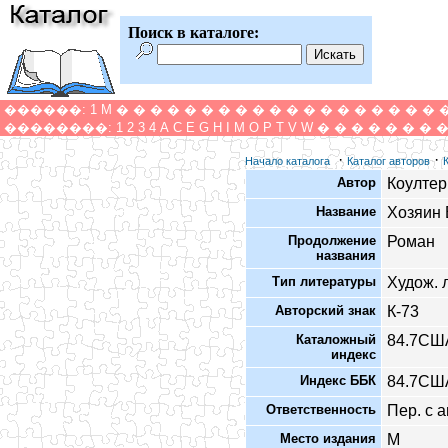
Поиск в каталоге:
������:
1
M
�
�
�
�
�
�
�
�
�
�
�
�
�
�
�
�
�
�
�
��������:
1
2
3
4
A
C
E
G
H
I
M
O
P
T
V
W
�
�
�
�
�
�
�
·
·
Начало каталога
Каталог авторов
Автор
Коултер
Название
Хозяин 
Продолжение
Роман
названия
Тип литературы
Худож. л
Авторский знак
К-73
Каталожный
84.7СШ
индекс
Индекс ББК
84.7СШ
Ответственность
Пер. с а
Место издания
М