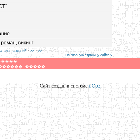
СТ"
ание
 роман, викинг
·
·
Каталог названий
>>
>>
На главную страницу сайта >
�����
������
�����
Сайт создан в системе
uCoz