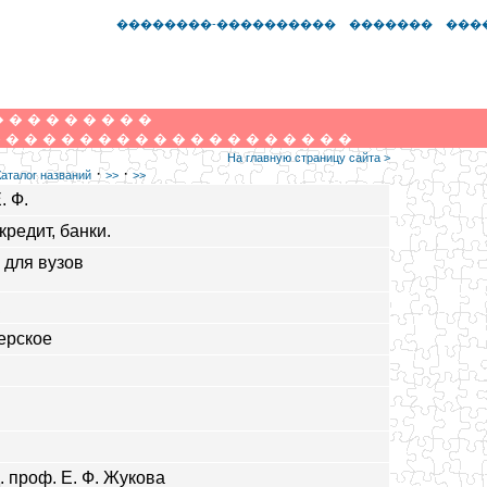
��������-����������
�������
���
�
�
�
�
�
�
�
�
�
�
�
�
�
�
�
�
�
�
�
�
�
�
�
�
�
�
�
�
�
На главную страницу сайта >
·
·
Каталог названий
>>
>>
. Ф.
кредит, банки.
 для вузов
ерское
. проф. Е. Ф. Жукова