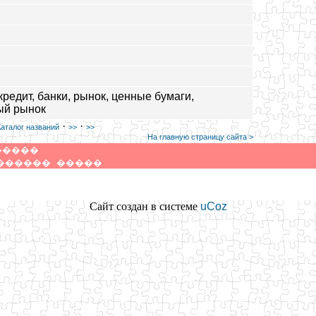
И
 кредит, банки, рынок, ценные бумаги,
ый рынок
·
·
Каталог названий
>>
>>
На главную страницу сайта >
�����
������
�����
Сайт создан в системе
uCoz