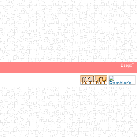
^
Вверх