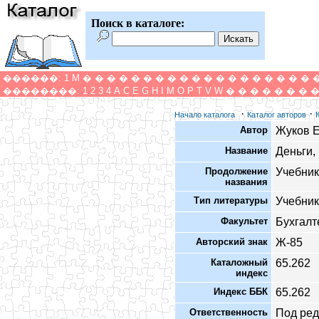
Поиск в каталоге:
������:
1
M
�
�
�
�
�
�
�
�
�
�
�
�
�
�
�
�
�
�
�
��������:
1
2
3
4
A
C
E
G
H
I
M
O
P
T
V
W
�
�
�
�
�
�
�
·
·
Начало каталога
Каталог авторов
Автор
Жуков Е
Название
Деньги, 
Продолжение
Учебник
названия
Тип литературы
Учебник
Факультет
Бухгалт
Авторский знак
Ж-85
Каталожный
65.262
индекс
Индекс ББК
65.262
Ответственность
Под ред