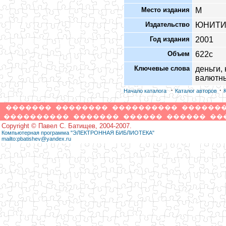
Место издания
М
Издательство
ЮНИТ
Год издания
2001
Объем
622с
Ключевые слова
деньги,
валютн
·
·
Начало каталога
Каталог авторов
�������
��������
����������
������
����������
�������
������
������
��
Copyright © Павел С. Батищев, 2004-2007.
Компьютерная программа "ЭЛЕКТРОННАЯ БИБЛИОТЕКА"
mailto:pbatishev@yandex.ru