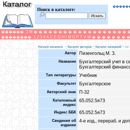
�����
Поиск в каталоге:
������:
1
M
�
�
�
�
�
�
�
�
�
�
�
�
�
�
�
�
�
�
�
��������:
1
2
3
4
A
C
E
G
H
I
M
O
P
T
V
W
�
�
�
�
�
�
�
·
·
·
Начало каталога
Каталог авторов
Каталог названий
>>
Автор
Пизенгольц М. З.
Название
Бухгалтерский учет в се
Бухгалтерский финансо
Тип литературы
Учебник
Факультет
Бухгалтерское
Авторский знак
П-32
Каталожный
65.052.5я73
индекс
Индекс ББК
65.052.5я73
Сведения об
4-е изд., перераб. и доп
издании