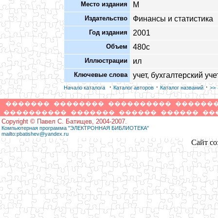
Место издания
М
Издательство
Финансы и статистика
Год издания
2001
Объем
480с
Иллюстрации
ил
Ключевые слова
учет, бухгалтерский уче
·
·
·
Начало каталога
Каталог авторов
Каталог названий
>>
�������
��������
����������
������
����������
�������
������
������
��
Copyright © Павел С. Батищев, 2004-2007.
Компьютерная программа "ЭЛЕКТРОННАЯ БИБЛИОТЕКА"
mailto:pbatishev@yandex.ru
Сайт со