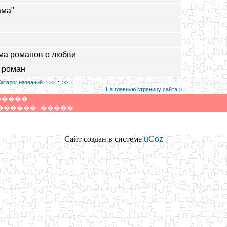
ама"
ма романов о любви
 роман
·
·
Каталог названий
>>
>>
На главную страницу сайта >
�����
������
�����
Сайт создан в системе
uCoz