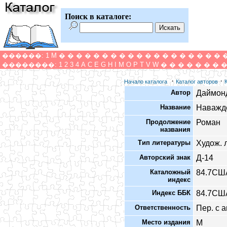
Поиск в каталоге:
������:
1
M
�
�
�
�
�
�
�
�
�
�
�
�
�
�
�
�
�
�
�
��������:
1
2
3
4
A
C
E
G
H
I
M
O
P
T
V
W
�
�
�
�
�
�
�
·
·
Начало каталога
Каталог авторов
Автор
Даймонд
Название
Наважд
Продолжение
Роман
названия
Тип литературы
Худож. 
Авторский знак
Д-14
Каталожный
84.7СШ
индекс
Индекс ББК
84.7СШ
Ответственность
Пер. с а
Место издания
М