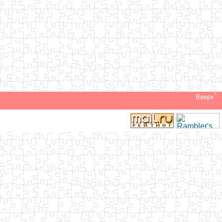
^
Вверх