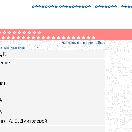
��������-����������
�������
���
�
�
�
�
�
�
�
�
�
�
�
�
�
�
�
�
�
�
�
�
�
�
�
�
�
�
�
�
�
На главную страницу сайта >
·
·
Каталог названий
>>
>>
 Г.
ение
лит
А
А
нгл. А. Б. Дмитриевой