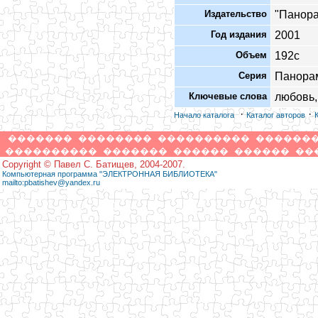
Издательство
"Панор
Год издания
2001
Объем
192с
Серия
Панора
Ключевые слова
любовь,
·
·
Начало каталога
Каталог авторов
�������
��������
����������
������
����������
�������
������
������
��
Copyright © Павел С. Батищев, 2004-2007.
Компьютерная программа "ЭЛЕКТРОННАЯ БИБЛИОТЕКА"
mailto:pbatishev@yandex.ru