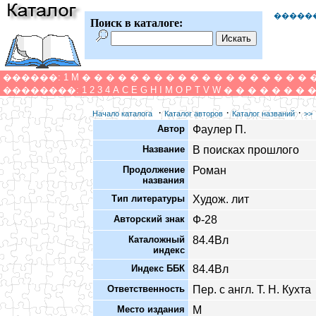
�����
Поиск в каталоге:
������:
1
M
�
�
�
�
�
�
�
�
�
�
�
�
�
�
�
�
�
�
�
��������:
1
2
3
4
A
C
E
G
H
I
M
O
P
T
V
W
�
�
�
�
�
�
�
·
·
·
Начало каталога
Каталог авторов
Каталог названий
>>
Автор
Фаулер П.
Название
В поисках прошлого
Продолжение
Роман
названия
Тип литературы
Худож. лит
Авторский знак
Ф-28
Каталожный
84.4Вл
индекс
Индекс ББК
84.4Вл
Ответственность
Пер. с англ. Т. Н. Кухта
Место издания
М