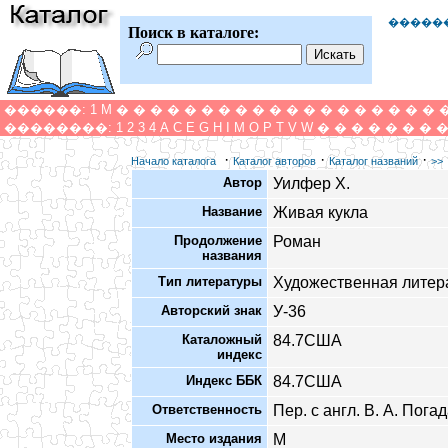
�����
Поиск в каталоге:
������:
1
M
�
�
�
�
�
�
�
�
�
�
�
�
�
�
�
�
�
�
�
��������:
1
2
3
4
A
C
E
G
H
I
M
O
P
T
V
W
�
�
�
�
�
�
�
·
·
·
Начало каталога
Каталог авторов
Каталог названий
>>
Автор
Уилфер Х.
Название
Живая кукла
Продолжение
Роман
названия
Тип литературы
Художественная литер
Авторский знак
У-36
Каталожный
84.7США
индекс
Индекс ББК
84.7США
Ответственность
Пер. с англ. В. А. Пога
Место издания
М