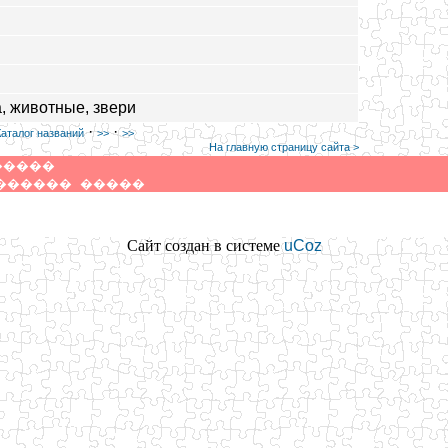
, животные, звери
·
·
Каталог названий
>>
>>
На главную страницу сайта >
�����
������
�����
Сайт создан в системе
uCoz