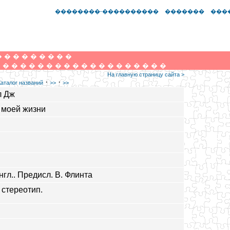
��������-����������
�������
���
�
�
�
�
�
�
�
�
�
�
�
�
�
�
�
�
�
�
�
�
�
�
�
�
�
�
�
�
�
На главную страницу сайта >
·
·
Каталог названий
>>
>>
л Дж
 моей жизни
нгл.. Предисл. В. Флинта
, стереотип.