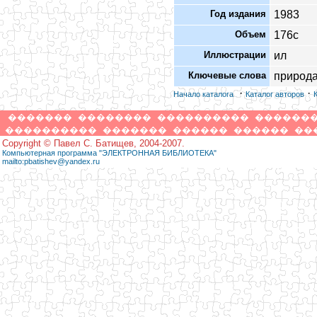
Год издания
1983
Объем
176с
Иллюстрации
ил
Ключевые слова
природа
·
·
Начало каталога
Каталог авторов
�������
��������
����������
������
����������
�������
������
������
��
Copyright © Павел С. Батищев, 2004-2007.
Компьютерная программа "ЭЛЕКТРОННАЯ БИБЛИОТЕКА"
mailto:pbatishev@yandex.ru