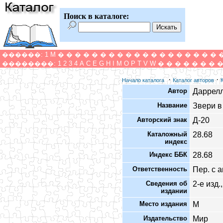
Поиск в каталоге:
������:
1
M
�
�
�
�
�
�
�
�
�
�
�
�
�
�
�
�
�
�
�
��������:
1
2
3
4
A
C
E
G
H
I
M
O
P
T
V
W
�
�
�
�
�
�
�
·
·
Начало каталога
Каталог авторов
Автор
Даррел
Название
Звери в
Авторский знак
Д-20
Каталожный
28.68
индекс
Индекс ББК
28.68
Ответственность
Пер. с а
Сведения об
2-е изд.
издании
Место издания
М
Издательство
Мир