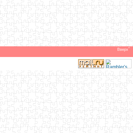
^
Вверх