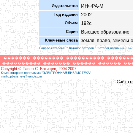
Издательство
ИНФРА-М
Год издания
2002
Объем
192с
Серия
Высшее образование
Ключевые слова
земля, право, земельн
·
·
·
Начало каталога
Каталог авторов
Каталог названий
>>
�������
��������
����������
������
����������
�������
������
������
��
Copyright © Павел С. Батищев, 2004-2007.
Компьютерная программа "ЭЛЕКТРОННАЯ БИБЛИОТЕКА"
mailto:pbatishev@yandex.ru
Сайт со