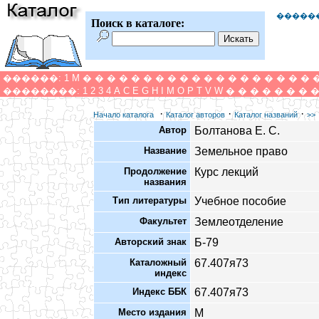
�����
Поиск в каталоге:
������:
1
M
�
�
�
�
�
�
�
�
�
�
�
�
�
�
�
�
�
�
�
��������:
1
2
3
4
A
C
E
G
H
I
M
O
P
T
V
W
�
�
�
�
�
�
�
·
·
·
Начало каталога
Каталог авторов
Каталог названий
>>
Автор
Болтанова Е. С.
Название
Земельное право
Продолжение
Курс лекций
названия
Тип литературы
Учебное пособие
Факультет
Землеотделение
Авторский знак
Б-79
Каталожный
67.407я73
индекс
Индекс ББК
67.407я73
Место издания
М