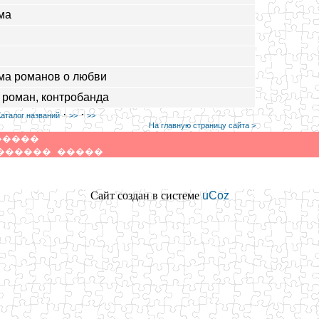
ма
ма романов о любви
 роман, контробанда
·
·
Каталог названий
>>
>>
На главную страницу сайта >
�����
������
�����
Сайт создан в системе
uCoz