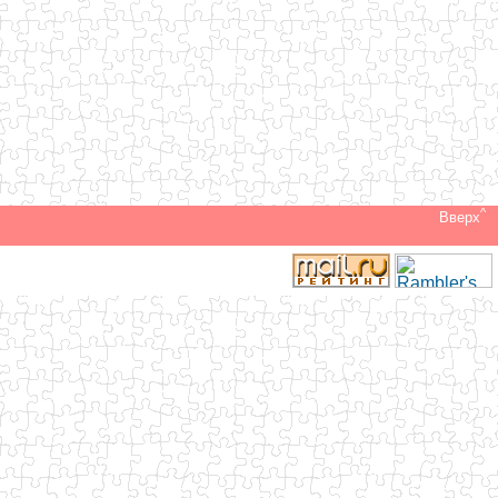
^
Вверх