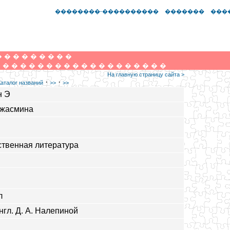
��������-����������
�������
���
�
�
�
�
�
�
�
�
�
�
�
�
�
�
�
�
�
�
�
�
�
�
�
�
�
�
�
�
�
На главную страницу сайта >
·
·
Каталог названий
>>
>>
н Э
 жасмина
твенная литература
л
нгл. Д. А. Налепиной