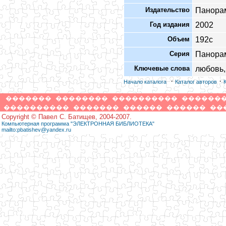
Издательство
Панора
Год издания
2002
Объем
192с
Серия
Панора
Ключевые слова
любовь,
·
·
Начало каталога
Каталог авторов
�������
��������
����������
������
����������
�������
������
������
��
Copyright © Павел С. Батищев, 2004-2007.
Компьютерная программа "ЭЛЕКТРОННАЯ БИБЛИОТЕКА"
mailto:pbatishev@yandex.ru