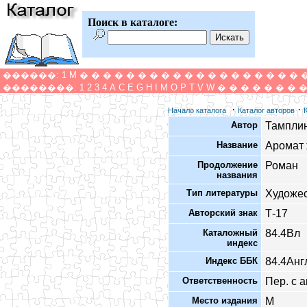
Поиск в каталоге:
������:
1
M
�
�
�
�
�
�
�
�
�
�
�
�
�
�
�
�
�
�
�
��������:
1
2
3
4
A
C
E
G
H
I
M
O
P
T
V
W
�
�
�
�
�
�
�
·
·
Начало каталога
Каталог авторов
Автор
Тампли
Название
Аромат
Продолжение
Роман
названия
Тип литературы
Художес
Авторский знак
Т-17
Каталожный
84.4Вл
индекс
Индекс ББК
84.4Анг
Ответственность
Пер. с а
Место издания
М