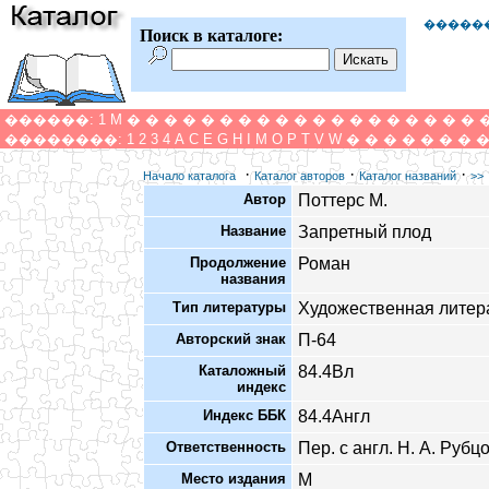
�����
Поиск в каталоге:
������:
1
M
�
�
�
�
�
�
�
�
�
�
�
�
�
�
�
�
�
�
�
��������:
1
2
3
4
A
C
E
G
H
I
M
O
P
T
V
W
�
�
�
�
�
�
�
·
·
·
Начало каталога
Каталог авторов
Каталог названий
>>
Автор
Поттерс М.
Название
Запретный плод
Продолжение
Роман
названия
Тип литературы
Художественная литер
Авторский знак
П-64
Каталожный
84.4Вл
индекс
Индекс ББК
84.4Англ
Ответственность
Пер. с англ. Н. А. Рубц
Место издания
М