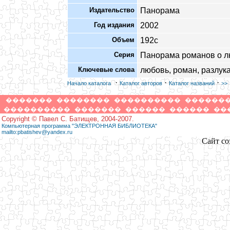
Издательство
Панорама
Год издания
2002
Объем
192с
Серия
Панорама романов о 
Ключевые слова
любовь, роман, разлук
·
·
·
Начало каталога
Каталог авторов
Каталог названий
>>
�������
��������
����������
������
����������
�������
������
������
��
Copyright © Павел С. Батищев, 2004-2007.
Компьютерная программа "ЭЛЕКТРОННАЯ БИБЛИОТЕКА"
mailto:pbatishev@yandex.ru
Сайт со