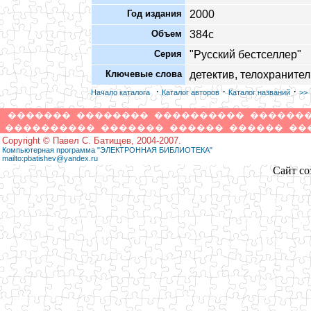
Год издания
2000
Объем
384с
Серия
"Русский бестселлер"
Ключевые слова
детектив, телохраните
·
·
·
Начало каталога
Каталог авторов
Каталог названий
>>
�������
��������
����������
������
����������
�������
������
������
��
Copyright © Павел С. Батищев, 2004-2007.
Компьютерная программа "ЭЛЕКТРОННАЯ БИБЛИОТЕКА"
mailto:pbatishev@yandex.ru
Сайт со