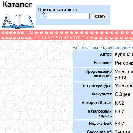
Поиск в каталоге:
������:
1
M
�
�
�
�
�
�
�
�
�
�
�
�
�
�
�
�
�
�
�
��������:
1
2
3
4
A
C
E
G
H
I
M
O
P
T
V
W
�
�
�
�
�
�
�
·
·
Начало каталога
Каталог авторов
Автор
Купина 
Название
Риторик
Продолжение
Учеб. п
названия
ун-та
Тип литературы
Учебное
Факультет
Общее
Авторский знак
К-92
Каталожный
83.7
индекс
Индекс ББК
83.7
Сведения об
2-е изд,