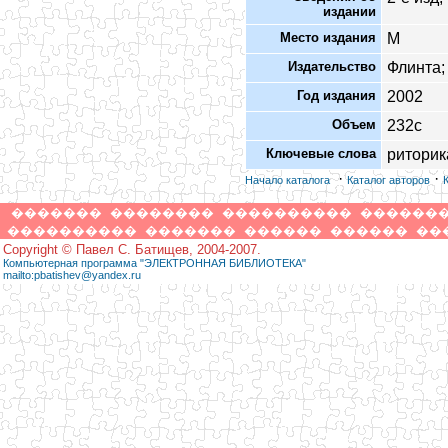
издании
Место издания
М
Издательство
Флинта;
Год издания
2002
Объем
232с
Ключевые слова
риторик
·
·
Начало каталога
Каталог авторов
�������
��������
����������
������
����������
�������
������
������
��
Copyright © Павел С. Батищев, 2004-2007.
Компьютерная программа "ЭЛЕКТРОННАЯ БИБЛИОТЕКА"
mailto:pbatishev@yandex.ru