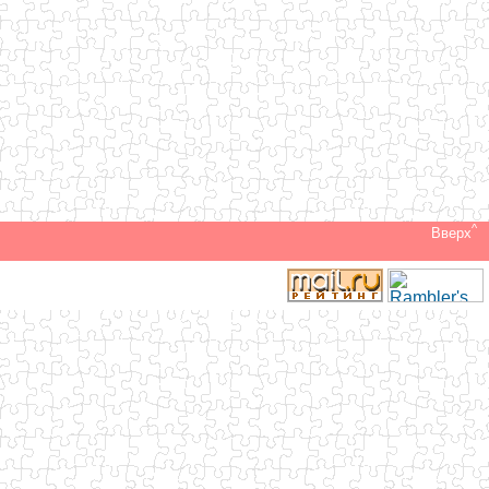
^
Вверх