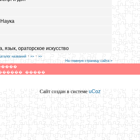
 Наука
а, язык, ораторское искусство
·
·
Каталог названий
>>
>>
На главную страницу сайта >
�����
������
�����
Сайт создан в системе
uCoz