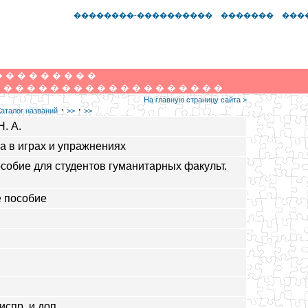
��������-����������
�������
���
�
�
�
�
�
�
�
�
�
�
�
�
�
�
�
�
�
�
�
�
�
�
�
�
�
�
�
�
�
На главную страницу сайта >
·
·
Каталог названий
>>
>>
Н. А.
а в играх и упражнениях
особие для студентов гуманитарных факульт.
 пособие
 испр. и доп