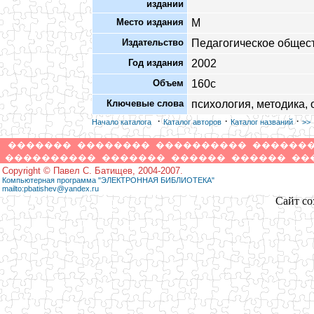
издании
Место издания
М
Издательство
Педагогическое общес
Год издания
2002
Объем
160с
Ключевые слова
психология, методика,
·
·
·
Начало каталога
Каталог авторов
Каталог названий
>>
�������
��������
����������
������
����������
�������
������
������
��
Copyright © Павел С. Батищев, 2004-2007.
Компьютерная программа "ЭЛЕКТРОННАЯ БИБЛИОТЕКА"
mailto:pbatishev@yandex.ru
Сайт со