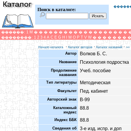
�����
Поиск в каталоге:
������:
1
M
�
�
�
�
�
�
�
�
�
�
�
�
�
�
�
�
�
�
�
��������:
1
2
3
4
A
C
E
G
H
I
M
O
P
T
V
W
�
�
�
�
�
�
�
·
·
·
Начало каталога
Каталог авторов
Каталог названий
>>
Автор
Волков Б. С.
Название
Психология подростка
Продолжение
Учеб. пособие
названия
Тип литературы
Методическая
Факультет
Пед. кабинет
Авторский знак
В-99
Каталожный
88.8
индекс
Индекс ББК
88.8
Сведения об
3-е изд. испр. и доп