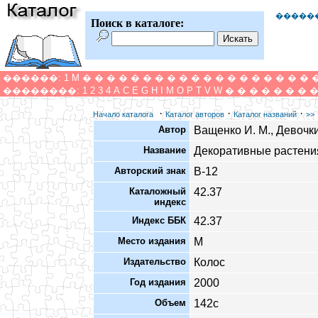
�����
Поиск в каталоге:
������:
1
M
�
�
�
�
�
�
�
�
�
�
�
�
�
�
�
�
�
�
�
��������:
1
2
3
4
A
C
E
G
H
I
M
O
P
T
V
W
�
�
�
�
�
�
�
·
·
·
Начало каталога
Каталог авторов
Каталог названий
>>
Автор
Ващенко И. М., Девочки
Название
Декоративные растения
Авторский знак
В-12
Каталожный
42.37
индекс
Индекс ББК
42.37
Место издания
М
Издательство
Колос
Год издания
2000
Объем
142с