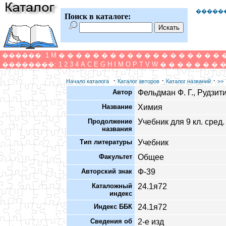
�����
Поиск в каталоге:
������:
1
M
�
�
�
�
�
�
�
�
�
�
�
�
�
�
�
�
�
�
�
��������:
1
2
3
4
A
C
E
G
H
I
M
O
P
T
V
W
�
�
�
�
�
�
�
·
·
·
Начало каталога
Каталог авторов
Каталог названий
>>
Автор
Фельдман Ф. Г., Рудзити
Название
Химия
Продолжение
Учебник для 9 кл. сред.
названия
Тип литературы
Учебник
Факультет
Общее
Авторский знак
Ф-39
Каталожный
24.1я72
индекс
Индекс ББК
24.1я72
Сведения об
2-е изд