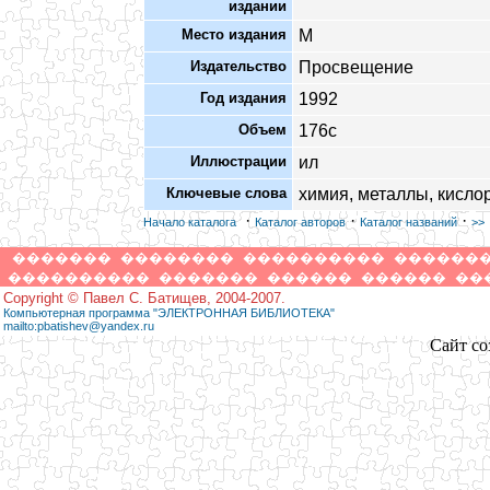
издании
Место издания
М
Издательство
Просвещение
Год издания
1992
Объем
176с
Иллюстрации
ил
Ключевые слова
химия, металлы, кислор
·
·
·
Начало каталога
Каталог авторов
Каталог названий
>>
�������
��������
����������
������
����������
�������
������
������
��
Copyright © Павел С. Батищев, 2004-2007.
Компьютерная программа "ЭЛЕКТРОННАЯ БИБЛИОТЕКА"
mailto:pbatishev@yandex.ru
Сайт со