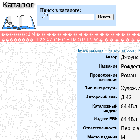
Поиск в каталоге:
������:
1
M
�
�
�
�
�
�
�
�
�
�
�
�
�
�
�
�
�
�
�
��������:
1
2
3
4
A
C
E
G
H
I
M
O
P
T
V
W
�
�
�
�
�
�
�
·
·
Начало каталога
Каталог авторов
Автор
Джоунс
Название
Рождест
Продолжение
Роман
названия
Тип литературы
Худож. 
Авторский знак
Д-42
Каталожный
84.4Вл
индекс
Индекс ББК
84.4Вл
Ответственность
Пер. с 
Место издания
М