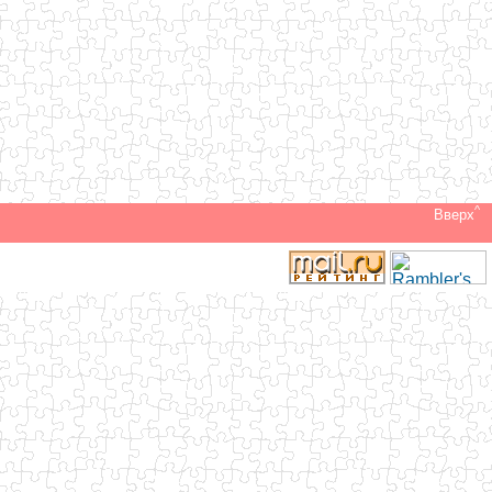
^
Вверх