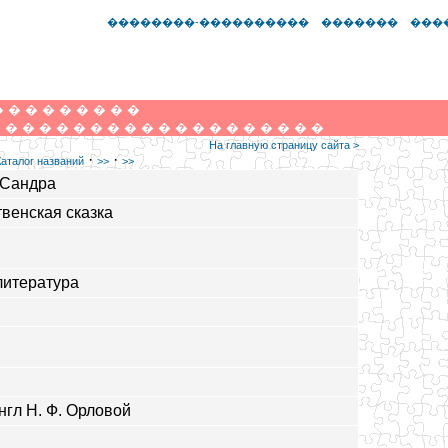
��������-����������
�������
���
�
�
�
�
�
�
�
�
�
�
�
�
�
�
�
�
�
�
�
�
�
�
�
�
�
�
�
�
�
На главную страницу сайта >
·
·
Каталог названий
>>
>>
 Сандра
венская сказка
литература
англ Н. Ф. Орловой