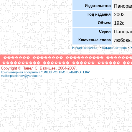
Издательство
Панора
Год издания
2003
Объем
192с
Серия
Панора
Ключевые слова
любовь,
·
·
Начало каталога
Каталог авторов
�������
��������
����������
������
����������
�������
������
������
��
Copyright © Павел С. Батищев, 2004-2007.
Компьютерная программа "ЭЛЕКТРОННАЯ БИБЛИОТЕКА"
mailto:pbatishev@yandex.ru