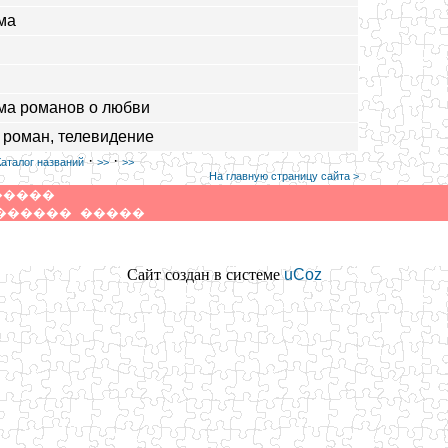
ма
ма романов о любви
 роман, телевидение
·
·
Каталог названий
>>
>>
На главную страницу сайта >
�����
������
�����
Сайт создан в системе
uCoz