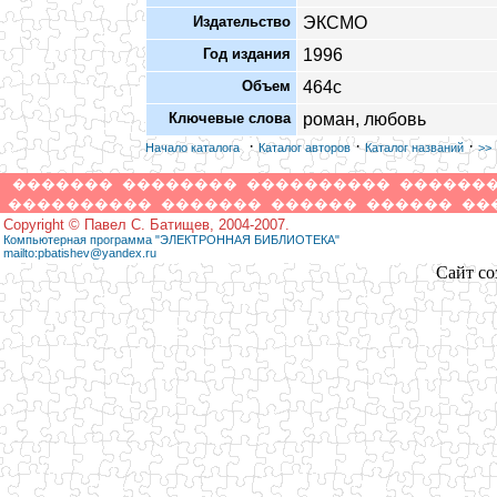
Издательство
ЭКСМО
Год издания
1996
Объем
464с
Ключевые слова
роман, любовь
·
·
·
Начало каталога
Каталог авторов
Каталог названий
>>
�������
��������
����������
������
����������
�������
������
������
��
Copyright © Павел С. Батищев, 2004-2007.
Компьютерная программа "ЭЛЕКТРОННАЯ БИБЛИОТЕКА"
mailto:pbatishev@yandex.ru
Сайт со