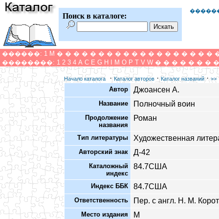
�����
Поиск в каталоге:
������:
1
M
�
�
�
�
�
�
�
�
�
�
�
�
�
�
�
�
�
�
�
��������:
1
2
3
4
A
C
E
G
H
I
M
O
P
T
V
W
�
�
�
�
�
�
�
·
·
·
Начало каталога
Каталог авторов
Каталог названий
>>
Автор
Джоансен А.
Название
Полночный воин
Продолжение
Роман
названия
Тип литературы
Художественная литер
Авторский знак
Д-42
Каталожный
84.7США
индекс
Индекс ББК
84.7США
Ответственность
Пер. с англ. Н. М. Коро
Место издания
М