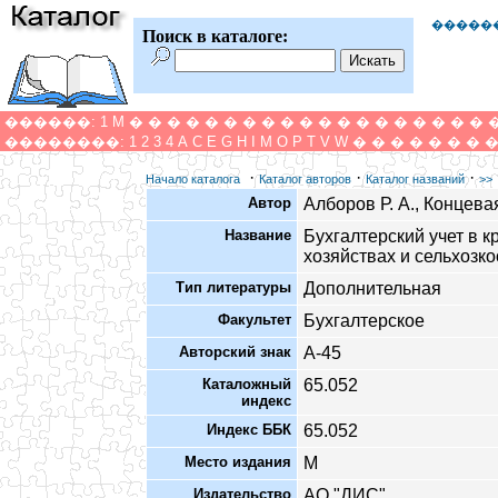
�����
Поиск в каталоге:
������:
1
M
�
�
�
�
�
�
�
�
�
�
�
�
�
�
�
�
�
�
�
��������:
1
2
3
4
A
C
E
G
H
I
M
O
P
T
V
W
�
�
�
�
�
�
�
·
·
·
Начало каталога
Каталог авторов
Каталог названий
>>
Автор
Алборов Р. А., Концева
Название
Бухгалтерский учет в к
хозяйствах и сельхозк
Тип литературы
Дополнительная
Факультет
Бухгалтерское
Авторский знак
А-45
Каталожный
65.052
индекс
Индекс ББК
65.052
Место издания
М
Издательство
АО "ДИС"