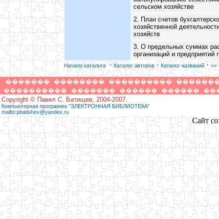
сельском хозяйстве
2. План счетов бухгалтерск
хозяйственной деятельности
хозяйств
3. О предельных суммах ра
организаций и предприятий 
·
·
·
Начало каталога
Каталог авторов
Каталог названий
>>
�������
��������
����������
������
����������
�������
������
������
��
Copyright © Павел С. Батищев, 2004-2007.
Компьютерная программа "ЭЛЕКТРОННАЯ БИБЛИОТЕКА"
mailto:pbatishev@yandex.ru
Сайт со