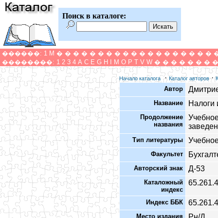
Поиск в каталоге:
������:
1
M
�
�
�
�
�
�
�
�
�
�
�
�
�
�
�
�
�
�
�
��������:
1
2
3
4
A
C
E
G
H
I
M
O
P
T
V
W
�
�
�
�
�
�
�
·
·
Начало каталога
Каталог авторов
Автор
Дмитрие
Название
Налоги 
Продолжение
Учебное
названия
заведе
Тип литературы
Учебное
Факультет
Бухгалт
Авторский знак
Д-53
Каталожный
65.261.
индекс
Индекс ББК
65.261.
Место издания
Рн/Д