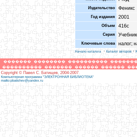
Издательство
Феникс
Год издания
2001
Объем
416с
Серия
Учебник
Ключевые слова
налог; 
·
·
Начало каталога
Каталог авторов
�������
��������
����������
������
����������
�������
������
������
��
Copyright © Павел С. Батищев, 2004-2007.
Компьютерная программа "ЭЛЕКТРОННАЯ БИБЛИОТЕКА"
mailto:pbatishev@yandex.ru