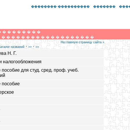
��������-����������
�������
���
�
�
�
�
�
�
�
�
�
�
�
�
�
�
�
�
�
�
�
�
�
�
�
�
�
�
�
�
�
На главную страницу сайта >
·
·
Каталог названий
>>
>>
ва Н. Г.
и налогообложения
 пособие для студ. сред. проф. учеб.
ний
 пособие
ерское
4
4