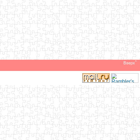
^
Вверх