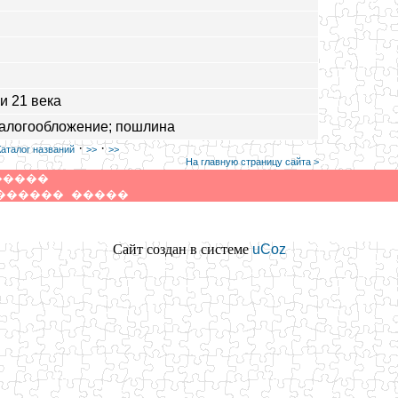
и 21 века
налогообложение; пошлина
·
·
Каталог названий
>>
>>
На главную страницу сайта >
�����
������
�����
Сайт создан в системе
uCoz