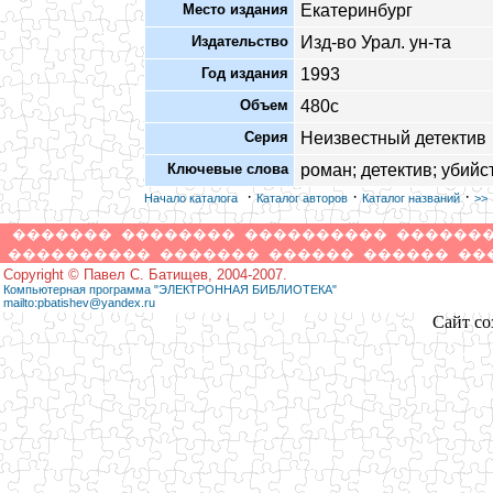
Место издания
Екатеринбург
Издательство
Изд-во Урал. ун-та
Год издания
1993
Объем
480с
Серия
Неизвестный детектив
Ключевые слова
роман; детектив; убий
·
·
·
Начало каталога
Каталог авторов
Каталог названий
>>
�������
��������
����������
������
����������
�������
������
������
��
Copyright © Павел С. Батищев, 2004-2007.
Компьютерная программа "ЭЛЕКТРОННАЯ БИБЛИОТЕКА"
mailto:pbatishev@yandex.ru
Сайт со