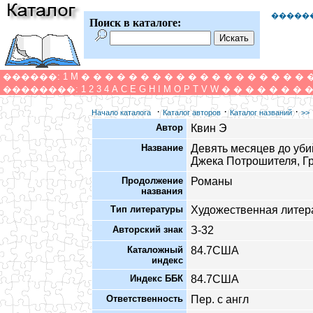
�����
Поиск в каталоге:
������:
1
M
�
�
�
�
�
�
�
�
�
�
�
�
�
�
�
�
�
�
�
��������:
1
2
3
4
A
C
E
G
H
I
M
O
P
T
V
W
�
�
�
�
�
�
�
·
·
·
Начало каталога
Каталог авторов
Каталог названий
>>
Автор
Квин Э
Название
Девять месяцев до уби
Джека Потрошителя, Гр
Продолжение
Романы
названия
Тип литературы
Художественная литер
Авторский знак
З-32
Каталожный
84.7США
индекс
Индекс ББК
84.7США
Ответственность
Пер. с англ