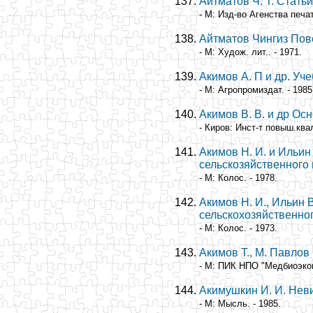
Айтматов Ч. Т. Стать
- М: Изд-во Агенства печат
Айтматов Чингиз Пове
- М: Худож. лит.. - 1971.
Акимов А. П и др. Уч
- М: Агропромиздат. - 1985
Акимов В. В. и др Ос
- Киров: Инст-т повыш.квал
Акимов Н. И. и Ильин
сельскозяйственного 
- М: Колос. - 1978.
Акимов Н. И., Ильин 
сельскохозяйственно
- М: Колос. - 1973.
Акимов Т., М. Павлов
- М: ПИК НПО "Медбиоэкон
Акимушкин И. И. Нев
- М: Мысль. - 1985.