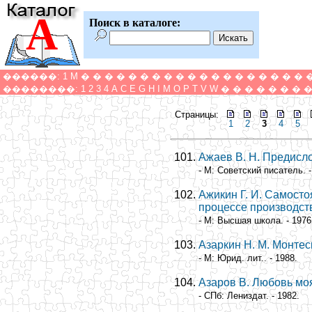
А
Поиск в каталоге:
������:
1
M
�
�
�
�
�
�
�
�
�
�
�
�
�
�
�
�
�
�
�
��������:
1
2
3
4
A
C
E
G
H
I
M
O
P
T
V
W
�
�
�
�
�
�
�
Страницы:
1
2
3
4
5
Ажаев В. Н. Предисл
- М: Советский писатель. -
Ажикин Г. И. Самост
процессе производст
- М: Высшая школа. - 1976
Азаркин Н. М. Монтес
- М: Юрид. лит.. - 1988.
Азаров В. Любовь мо
- СПб: Лениздат. - 1982.