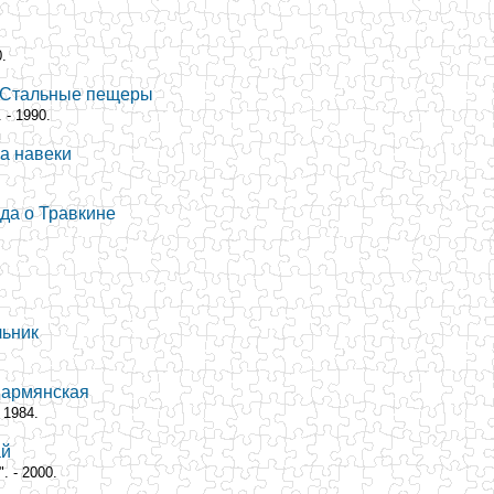
.
т. Стальные пещеры
 - 1990.
ба навеки
нда о Травкине
льник
 армянская
 1984.
ай
. - 2000.