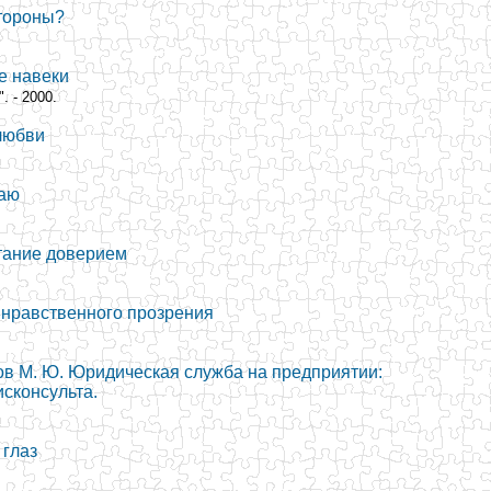
стороны?
е навеки
. - 2000.
 любви
раю
тание доверием
 нравственного прозрения
ов М. Ю. Юридическая служба на предприятии:
сконсульта.
 глаз