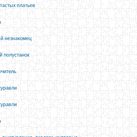
етастых платьев
а
ый незнакомец
й полустанок
учитель
журавли
журавли
а