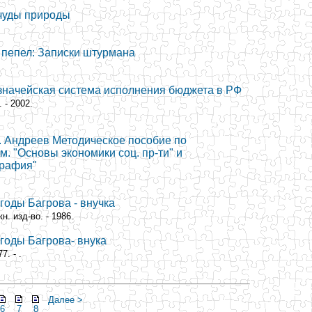
чуды природы
и пепел: Записки штурмана
Казначейская система исполнения бюджета в РФ
 - 2002.
 В. Андреев Методическое пособие по
. "Основы экономики соц. пр-ти" и
графия"
 годы Багрова - внучка
. изд-во. - 1986.
 годы Багрова- внука
7. - .
Далее >
6
7
8