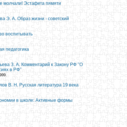
не молчали! Эстафета пямяти
ва Э. А. Образ жизни - советский
тво воспитывать
ая педагогика
тьева З. А. Комментарий к Закону РФ "О
сиях в РФ"
999.
лов В. Н. Русская литература 19 века
экономии в школе: Активные формы