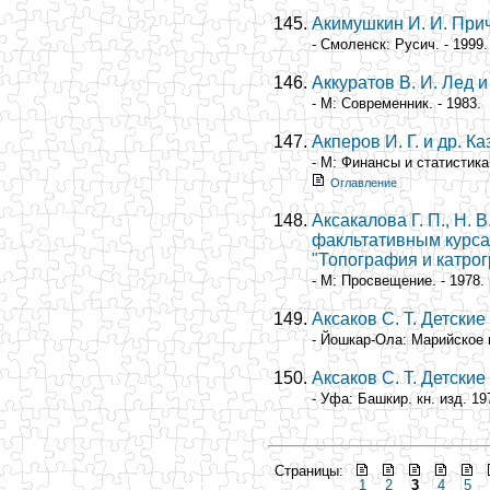
Акимушкин И. И. При
- Смоленск: Русич. - 1999.
Аккуратов В. И. Лед 
- М: Современник. - 1983.
Акперов И. Г. и др. 
- М: Финансы и статистика.
Оглавление
Аксакалова Г. П., Н.
факльтативным курсам
"Топография и катро
- М: Просвещение. - 1978.
Аксаков С. Т. Детские
- Йошкар-Ола: Марийское кн
Аксаков С. Т. Детские
- Уфа: Башкир. кн. изд. 197
Страницы:
1
2
3
4
5