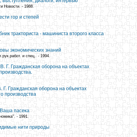
и, выступления, диалоги, интервью
и Новости. - 1988.
сти гор и степей
ебник тракториста - машиниста второго класса
.
новы экономических знаний
.рук.работ. и спец.. - 1994.
 В. Г. Гражданская оборона на объектах
производства.
В. Г. Гражданская оборона на объектах
го производства
 Ваша пасека
омика". - 1991.
идимые нити природы