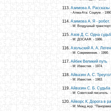
Азимова А. Рассказы
- Алма-Ата: Социум. - 1990
Азимова А. Я - робо
- М: Воздушный транспорт.
Азов Д. С. Одна судь
- М: ДОСААФ. - 1986.
Азольский А. А. Леге
- М: Современник. - 1990.
Айбек Великий путь
- М: Известия. - 1974.
Айвазян А. С. Треуго
- М: Известия. - 1983.
Айвазян С. Б. Судьба
- М: Советский писатель. -
Айворс К. Дорога в р
- М: Межд.жур. "Панорама"