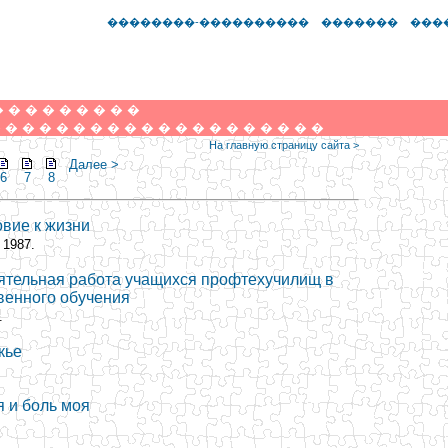
��������-����������
�������
���
�
�
�
�
�
�
�
�
�
�
�
�
�
�
�
�
�
�
�
�
�
�
�
�
�
�
�
�
�
На главную страницу сайта >
Далее >
6
7
8
овие к жизни
 1987.
оятельная работа учащихся профтехучилищ в
венного обучения
.
кье
я и боль моя