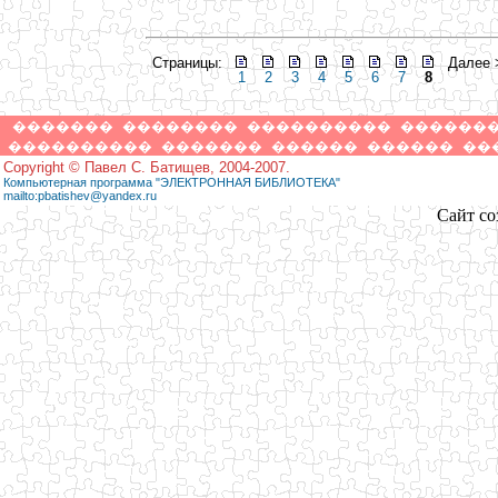
Страницы:
Далее 
1
2
3
4
5
6
7
8
�������
��������
����������
������
����������
�������
������
������
��
Copyright © Павел С. Батищев, 2004-2007.
Компьютерная программа "ЭЛЕКТРОННАЯ БИБЛИОТЕКА"
mailto:pbatishev@yandex.ru
Сайт со