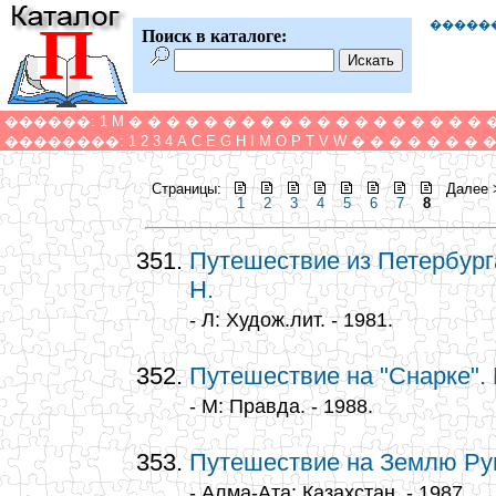
П
�����
Поиск в каталоге:
������:
1
M
�
�
�
�
�
�
�
�
�
�
�
�
�
�
�
�
�
�
�
��������:
1
2
3
4
A
C
E
G
H
I
M
O
P
T
V
W
�
�
�
�
�
�
�
Страницы:
Далее 
1
2
3
4
5
6
7
8
Путешествие из Петербург
Н.
- Л: Худож.лит. - 1981.
Путешествие на "Снарке".
- М: Правда. - 1988.
Путешествие на Землю Ру
- Алма-Ата: Казахстан. - 1987.