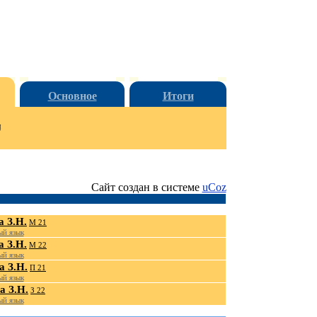
Основное
Итоги
и
Сайт создан в системе
uCoz
 З.Н.
М 21
й язык
 З.Н.
М 22
й язык
 З.Н.
П 21
й язык
а З.Н.
З 22
й язык