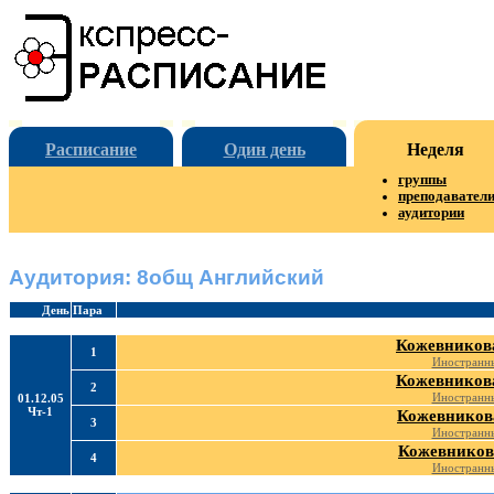
Расписание
Один день
Неделя
группы
преподавател
аудитории
Аудитория: 8общ Английский
День
Пара
Кожевникова
1
Иностранны
Кожевникова
2
Иностранны
01.12.05
Чт-1
Кожевникова
3
Иностранны
Кожевников
4
Иностранны