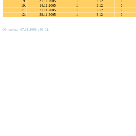
9.
31.10.2005
1
Б 12
0
10.
14.11.2005
1
Б 12
0
11.
21.11.2005
1
Б 12
0
12.
28.11.2005
1
Б 12
0
Обновлено: 07.01.2006 в 01:42.