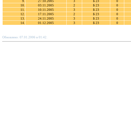
9.
27.10.2005
3
Б 23
0
10.
03.11.2005
2
Б 23
0
11.
10.11.2005
3
Б 23
0
12.
17.11.2005
2
Б 23
0
13.
24.11.2005
3
Б 23
0
14.
01.12.2005
3
Б 23
0
Обновлено: 07.01.2006 в 01:42.