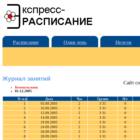
Расписание
Один день
Неделя
Журнал занятий
Сайт со
Безопасн.жизн.
01.12.2005
№ п.п
Дата
Час
Группа
П/г
1.
05.09.2005
2
З 31
0
2.
10.09.2005
2
З 31
0
3.
12.09.2005
2
З 31
0
4.
14.09.2005
1
З 31
0
5.
19.09.2005
2
З 31
0
6.
24.09.2005
2
З 31
0
7.
26.09.2005
2
З 31
0
8.
28.09.2005
1
З 31
0