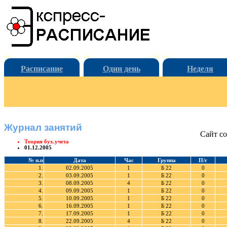
Расписание
Один день
Неделя
Журнал занятий
Сайт со
Теория бух.учета
01.12.2005
№ п.п
Дата
Час
Группа
П/г
1.
02.09.2005
1
Б 22
0
2.
03.09.2005
1
Б 22
0
3.
08.09.2005
4
Б 22
0
4.
09.09.2005
1
Б 22
0
5.
10.09.2005
1
Б 22
0
6.
16.09.2005
1
Б 22
0
7.
17.09.2005
1
Б 22
0
8.
22.09.2005
4
Б 22
0