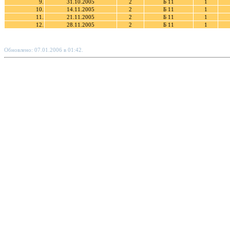
9.
31.10.2005
2
Б 11
1
10.
14.11.2005
2
Б 11
1
11.
21.11.2005
2
Б 11
1
12.
28.11.2005
2
Б 11
1
Обновлено: 07.01.2006 в 01:42.