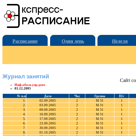
Расписание
Один день
Неделя
Журнал занятий
Сайт со
Инф.обесп.упр.деят.
01.12.2005
№ п.п
Дата
Час
Группа
П/г
1.
02.09.2005
2
М 31
1
2.
03.09.2005
2
М 31
1
3.
09.09.2005
2
М 31
1
4.
16.09.2005
2
М 31
1
5.
17.09.2005
2
М 31
1
6.
23.09.2005
2
М 31
1
7.
30.09.2005
2
М 31
1
8.
01.10.2005
2
М 31
1