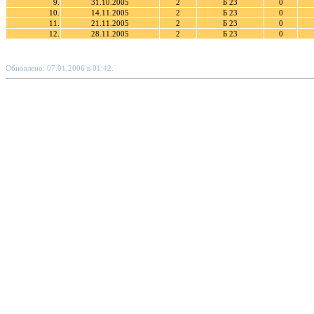
9.
31.10.2005
2
Б 23
0
10.
14.11.2005
2
Б 23
0
11.
21.11.2005
2
Б 23
0
12.
28.11.2005
2
Б 23
0
Обновлено: 07.01.2006 в 01:42.