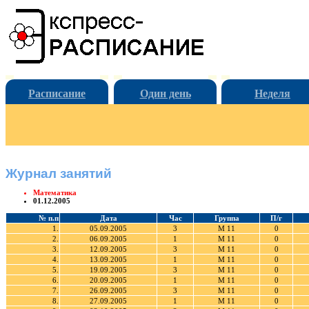
Расписание
Один день
Неделя
Журнал занятий
Математика
01.12.2005
№ п.п
Дата
Час
Группа
П/г
1.
05.09.2005
3
М 11
0
2.
06.09.2005
1
М 11
0
3.
12.09.2005
3
М 11
0
4.
13.09.2005
1
М 11
0
5.
19.09.2005
3
М 11
0
6.
20.09.2005
1
М 11
0
7.
26.09.2005
3
М 11
0
8.
27.09.2005
1
М 11
0