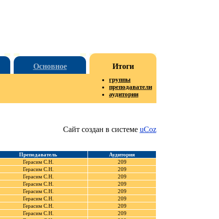
Основное
Итоги
группы
преподаватели
аудитории
Сайт создан в системе
uCoz
Преподаватель
Аудитория
Герасим С.Н.
209
Герасим С.Н.
209
Герасим С.Н.
209
Герасим С.Н.
209
Герасим С.Н.
209
Герасим С.Н.
209
Герасим С.Н.
209
Герасим С.Н.
209