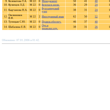
9.
Колеватова Т.А.
М 22
0
Менеджмент
50
41
40
10.
Кузнецов Л.Д.
М 22
0
Безопасн.жизн.
36
29
24
Бухгалтерский
11.
Кырчанова Н.А.
М 22
0
38
31
24
учет
Овсянников
12.
М 22
2
Иностранный язык
62
50
52
В.Ф.
13.
Тупицын С.Ю.
М 22
0
Правов.обеспеч.
46
37
40
Орг.и
14.
Шабалина Е.В.
М 22
0
38
31
26
технолог.отр.
Обновлено: 07.01.2006 в 01:42.