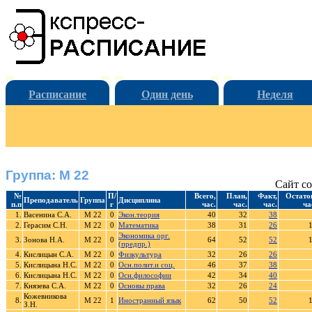
Расписание
Один день
Неделя
Группа: М 22
Сайт со
№
П/
Всего,
План,
Факт,
Остато
Преподаватель
Группа
Дисциплина
п.п
г
час.
час.
час.
ча
1.
Васенина С.А.
М 22
0
Экон.теория
40
32
38
2.
Герасим С.Н.
М 22
0
Математика
38
31
26
Экономика орг.
3.
Зонова Н.А.
М 22
0
64
52
52
(предпр.)
4.
Кислицын С.А.
М 22
0
Физкультура
32
26
26
5.
Кислицына Н.С.
М 22
0
Осн.полит.и соц.
46
37
38
6.
Кислицына Н.С.
М 22
0
Осн.философии
42
34
40
7.
Князева С.А.
М 22
0
Основы права
32
26
24
Кожевникова
8.
М 22
1
Иностранный язык
62
50
52
З.Н.