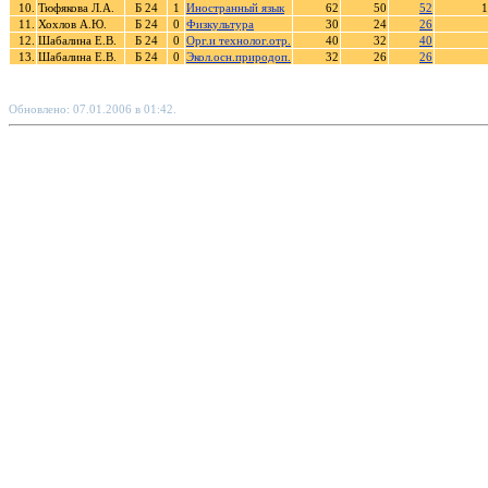
10.
Тюфякова Л.А.
Б 24
1
Иностранный язык
62
50
52
1
11.
Хохлов А.Ю.
Б 24
0
Физкультура
30
24
26
12.
Шабалина Е.В.
Б 24
0
Орг.и технолог.отр.
40
32
40
13.
Шабалина Е.В.
Б 24
0
Экол.осн.природоп.
32
26
26
Обновлено: 07.01.2006 в 01:42.