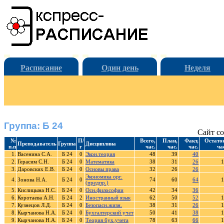
Расписание
Один день
Неделя
Группа: Б 24
Сайт со
№
П/
Всего,
План,
Факт,
Остато
Преподаватель
Группа
Дисциплина
п.п
г
час.
час.
час.
ча
1.
Васенина С.А.
Б 24
0
Экон.теория
48
39
40
2.
Герасим С.Н.
Б 24
0
Математика
38
31
26
1
3.
Даровских Е.В.
Б 24
0
Основы права
32
26
26
Экономика орг.
4.
Зонова Н.А.
Б 24
0
74
60
64
1
(предпр.)
5.
Кислицына Н.С.
Б 24
0
Осн.философии
42
34
36
6.
Коротаева А.Н.
Б 24
2
Иностранный язык
62
50
52
1
7.
Кузнецов Л.Д.
Б 24
0
Безопасн.жизн.
38
31
26
1
8.
Кырчанова Н.А.
Б 24
0
Бухгалтерский учет
50
41
38
1
9.
Кырчанова Н.А.
Б 24
0
Теория бух.учета
78
63
66
1