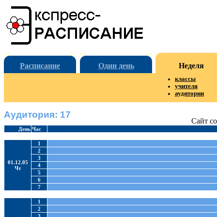
Расписание
Один день
Неделя
классы
учителя
аудитории
Аудитория: 17
Сайт со
День
Час
1
2
3
01.12.05
4
Чт
5
6
7
1
2
3