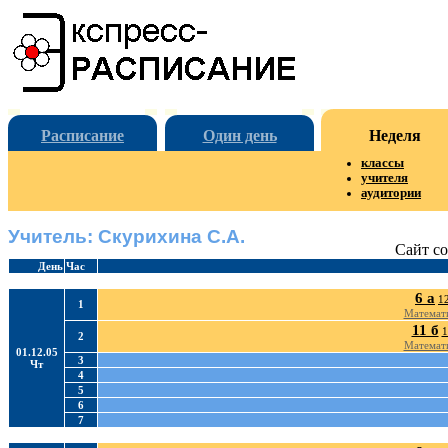
Расписание
Один день
Неделя
классы
учителя
аудитории
Учитель: Скурихина С.А.
Сайт со
День
Час
6 а
1
1
Математ
11 б
1
2
Математ
01.12.05
3
Чт
4
5
6
7