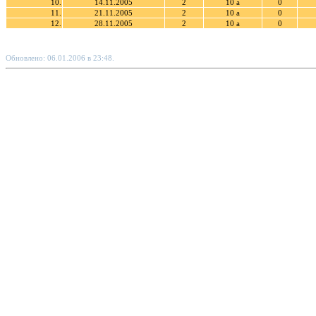
10.
14.11.2005
2
10 а
0
11.
21.11.2005
2
10 а
0
12.
28.11.2005
2
10 а
0
Обновлено: 06.01.2006 в 23:48.