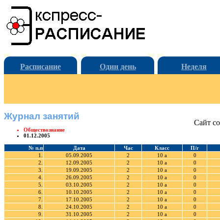
Расписание
Один день
Неделя
Журнал занятий
Сайт со
Обществознание
01.12.2005
№ п.п
Дата
Час
Класс
П/г
1.
05.09.2005
2
10 а
0
2.
12.09.2005
2
10 а
0
3.
19.09.2005
2
10 а
0
4.
26.09.2005
2
10 а
0
5.
03.10.2005
2
10 а
0
6.
10.10.2005
2
10 а
0
7.
17.10.2005
2
10 а
0
8.
24.10.2005
2
10 а
0
9.
31.10.2005
2
10 а
0