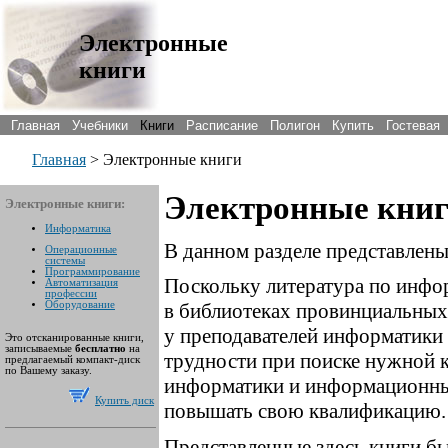
Электронные
книги
Главная
Учебники
Книги
Расписание
Полигон
Купить
Гостевая
Главная
> Электронные книги
Электронные кни
Электронные книги:
Информатика
В данном разделе представлены
Операционные
системы
Программирование
Поскольку литература по инфо
Автоматизация
профессии
в библиотеках провинциальных 
Оборудование
у преподавателей информатик
Это отсканированные книги,
записываемые
бесплатно
на
трудности при поиске нужной 
предлагаемый компакт-диск
по Вашему заказу.
информатики и информационных
Купить диск
повышать свою квалификацию
Представленные здесь книги б