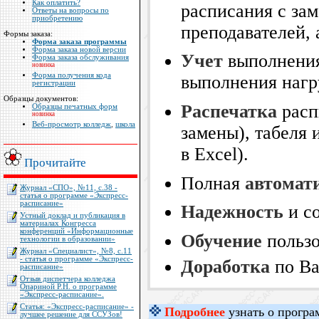
Как оплатить?
расписания с зам
Ответы на вопросы по
приобретению
преподавателей, 
Формы заказа:
Форма заказа программы
Форма заказа новой версии
Учет
выполнения
Форма заказа обслуживания
новинка
Форма получения кода
выполнения нагр
регистрации
Образцы документов:
Распечатка
расп
Образцы печатных форм
новинка
Веб-просмотр колледж
,
школа
замены), табеля 
в Excel).
Прочитайте
Полная
автомат
Журнал «СПО», №11, с.38 -
статья о программе «Экспресс-
расписание»
Надежность
и с
Устный доклад и публикация в
материалах Конгресса
конференций «Информационные
Обучение
пользо
технологии в образовании»
Журнал «Специалист», №8, с.11
- статья о программе «Экспресс-
Доработка
по Ва
расписание»
Отзыв диспетчера колледжа
Опариной Р.Н. о программе
«Экспресс-расписание».
Статья: «Экспресс-расписание» -
Подробнее
узнать о прогр
лучшее решение для ССУЗов!