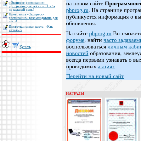
на новом сайте
Программног
«Экспресс-расписание» –
программа для любого ССУЗа
pbprog.ru
. На странице прог
на каждый день!
Программа «Экспресс-
публикуется информация о вы
расписание» рекомендована для
школ!
обновления.
Инструкционная карта: «Как
начать?»
На сайте
pbprog.ru
Вы сможете
форуме
, найти
часто задавае
воспользоваться
личным каби
Купить
новостей
образования, землеу
всегда первыми узнавать о вы
проводимых
акциях
.
Перейти на новый сайт
НАГРАДЫ