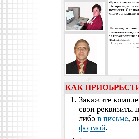
-
При составлении ш
"Экспресс-расписан
трудности. С ее по
много раз меньше 
-
По моему мнению, 
для автоматизации 
дл использования в
квалификации
.
Проректор по уче
и п
КАК ПРИОБРЕСТ
Закажите компле
свои реквизиты н
либо
в письме
, 
формой
.