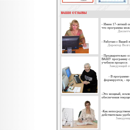
ВАШИ ОТЗЫВЫ
- Имею 17-летний оп
что программа може
Диспетч
- Работаю с Вашей 
Директор Волго
- Предварительно о
ВАШУ программу с
учебном процессе.
Заведующий от
- В программе е
формируется, - пр
-
Это мощный, исклю
обеспечения текуще
-Как непосредствен
действительна удобн
З
аведующ