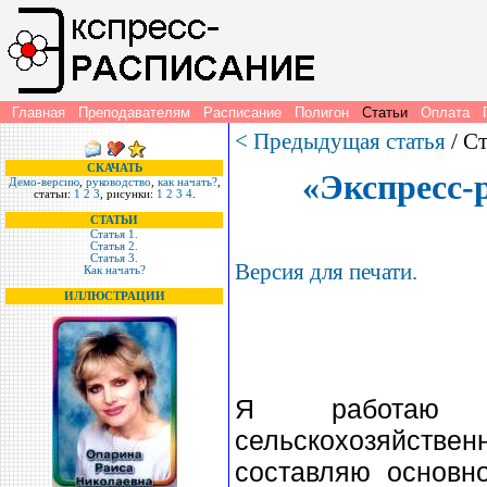
Главная
Преподавателям
Расписание
Полигон
Статьи
Оплата
Г
< Предыдущая статья
/ С
СКАЧАТЬ
«Экспресс-
Демо-версию
,
руководство
,
как начать?
,
статьи:
1
2
3
, рисунки:
1
2
3
4
.
СТАТЬИ
Статья 1.
Статья 2.
Статья 3.
Версия для печати.
Как начать?
ИЛЛЮСТРАЦИИ
Я работаю д
сельскохозяйствен
составляю основн