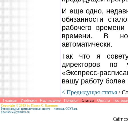
И еще одно, недав
обязанности стало
рабочего времени
времени. В но
автоматически.
Так что я совет
директоров по 
«Экспресс-расписа
вашу работу более
< Предыдущая статья
/ С
Главная
Учебники
Расписание
Полигон
Статьи
Оплата
Гостева
Copyright © 2003 by Павел С. Батищев.
Региональный компьютерный центр – помощь ССУЗам.
pbatishev@yandex.ru
Сайт со