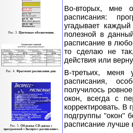
Во-вторых, мне о
расписания: про
угадывает каждый
полезной в данны
Рис. 3.
Цветовые обозначения.
расписание в любом
то сделаю не так
действия или верну
В-третьих, меня 
Рис. 4.
Фрагмент расписания дня.
расписания, ос
получилось ровное
окон, всегда с п
корректировать. В 
подгруппы "окон" б
расписание лучше в
Рис. 5.
Обложка CD-диска с
программой «Экспресс-расписание».