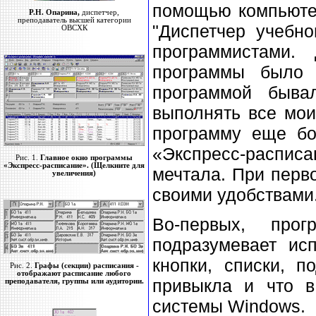
помощью компьюте
Р.Н. Опарина,
диспетчер,
преподаватель высшей категории
"Диспетчер учебно
ОВСХК
программистами.
программы было 
программой быва
выполнять все мои
программу еще бо
«Экспресс-расписан
Рис. 1.
Главное окно программы
«Экспресс-расписание». (Щелкните для
мечтала. При перв
увеличения)
своими удобствами
Во-первых, про
подразумевает ис
кнопки, списки, п
Рис. 2.
Графы (секции) расписания -
отображают расписание любого
привыкла и что в
преподавателя, группы или аудитории.
системы Windows.