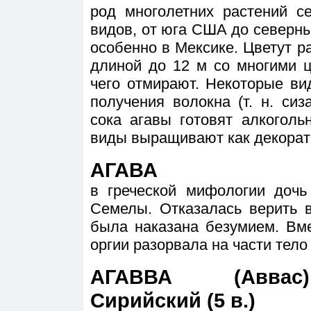
род многолетних растений с
видов, от юга США до северн
особенно в Мексике. Цветут ра
длиной до 12 м со многими ц
чего отмирают. Некоторые ви
получения волокна (т. н. сиз
сока агавы готовят алкоголь
виды выращивают как декорат
АГАВА
в греческой мифологии дочь
Семелы. Отказалась верить в
была наказана безумием. Вм
оргии разорвала на части тело
АГАВВА (Аввас
Сирийский (5 в.)