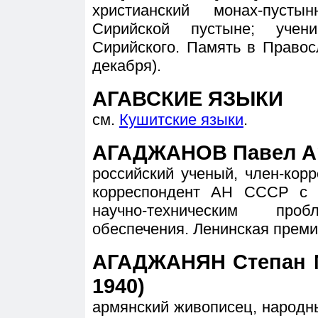
христианский монах-пусты
Сирийской пустыне; учен
Сирийского. Память в Правос
декабря).
АГАВСКИЕ ЯЗЫКИ
см.
Кушитские языки
.
АГАДЖАНОВ Павел Арт
российский ученый, член-кор
корреспондент АН СССР с 
научно-техническим про
обеспечения. Ленинская премия
АГАДЖАНЯН Степан М
1940)
армянский живописец, народн