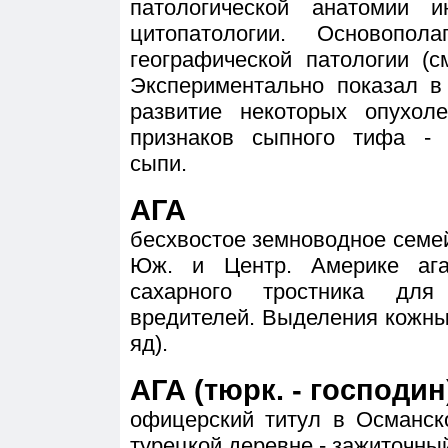
патологической анатомии и
цитопатологии. Основопо
географической патологии (с
Экспериментально показал в
развитие некоторых опухол
признаков сыпного тифа - 
сыпи.
АГА
бесхвостое земноводное семей
Юж. и Центр. Америке ага
сахарного тростника для
вредителей. Выделения кожны
яд).
АГА (тюрк. - господин
офицерский титул в Османск
турецкой деревне - зажиточны