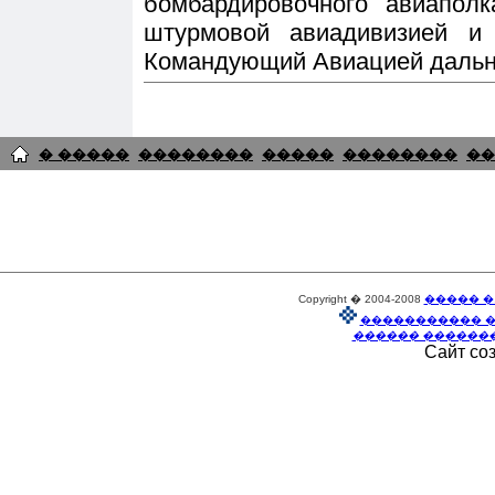
бомбардировочного авиапол
штурмовой авиадивизией и
Командующий Авиацией дальне
� �����
��������
�����
��������
��
Copyright � 2004-2008
����� �
����������� 
������ ������
Сайт со