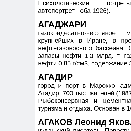
Психологические портре
автопортрет - оба 1926).
АГАДЖАРИ
газокондесатно-нефтяное
крупнейших в Иране, в пре
нефтегазоносного бассейна.
запасы нефти 1,3 млрд. т, г
нефти 0,85 г/см3, содержание 
АГАДИР
город и порт в Марокко, ад
Агадир. 700 тыс. жителей (198
Рыбоконсервная и цементн
туризма и отдыха. Основан в 1
АГАКОВ Леонид Яковл
чувашский писатель. Повести