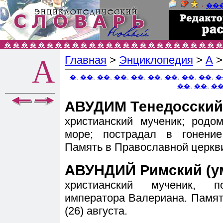
٠
��
�
�
�
�
�
�
�
�
�
�
�
�
�
�
�
�
�
�
�
�
�
�
�
�
�
�
Главная
>
Энциклопедия
>
А
А
�
,
��
,
��
,
��
,
��
,
��
,
��
,
��
,
��
,
�
��
,
��
,
�
АВУДИМ Тенедосский (
христианский мученик; родо
море; пострадал в гонение
Память в Православной церкви
АВУНДИЙ Римский (ум
христианский мученик, 
императора Валериана. Памят
(26) августа.