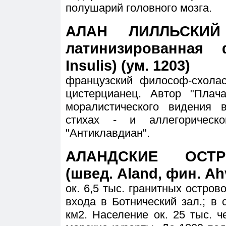
полушарий головного мозга.
АЛАН ЛИЛЛЬСКИЙ (
латинизированная
Insulis) (ум. 1203)
французский философ-схолас
цистерцианец. Автор "Плач
моралистического видения 
стихах - и аллегорическ
"Антиклавдиан".
АЛАНДСКИЕ ОСТРО
(швед. Aland, фин. A
ок. 6,5 тыс. гранитных остров
входа в Ботнический зал.; в 
км2. Население ок. 25 тыс. ч