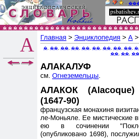
٠
��
�
�
�
�
�
�
�
�
�
�
�
�
�
�
�
�
�
�
�
�
�
�
�
�
�
�
Главная
>
Энциклопедия
>
А
А
�
,
��
,
��
,
��
,
��
,
��
,
��
,
��
,
��
,
�
��
,
��
,
�
АЛАКАЛУФ
см.
Огнеземельцы
.
АЛАКОК (Alacoque)
(1647-90)
французская монахиня визита
ле-Моньяле. Ее мистические 
ею в сочинении "Покло
(опубликовано 1698), послуж