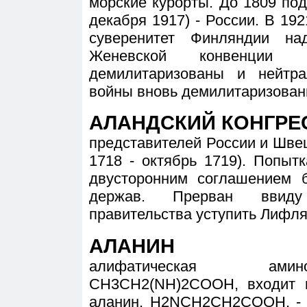
морские курорты. До 1809 по
декабря 1917) - России. В 19
суверенитет Финляндии н
Женевской конвенции 
демилитаризованы и нейтр
войны вновь демилитаризованы
АЛАНДСКИЙ КОНГРЕ
представителей России и Швец
1718 - октябрь 1719). Попыт
двусторонним соглашением б
держав. Прерван ввиду
правительства уступить Лифл
АЛАНИН
алифатическая амино
CH3CH2(NH)2COOH, входит в
аланин, Н2NCH2CH2COOH, - в