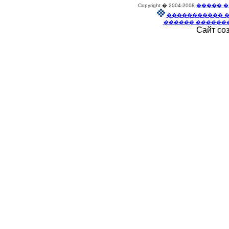
Copyright � 2004-2008
����� �
����������� 
������ ������
Сайт со