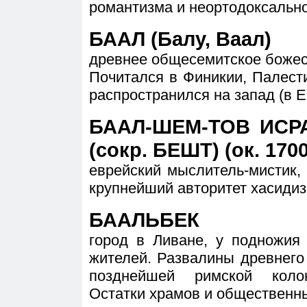
романтизма и неортодоксально
БААЛ (Балу, Ваал)
древнее общесемитское божес
Почитался в Финикии, Палести
распространился на запад (в Ег
БААЛ-ШЕМ-ТОВ ИСР
(сокр. БЕШТ) (ок. 1700
еврейский мыслитель-мистик,
крупнейший авторитет хасидиз
БААЛЬБЕК
город в Ливане, у подножия 
жителей. Развалины древнего (
позднейшей римской колон
Остатки храмов и общественны