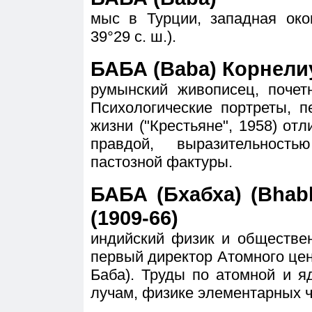
мыс в Турции, западная окон
39°29 с. ш.).
БАБА (Baba) Корнелиу
румынский живописец, поче
Психологические портреты, п
жизни ("Крестьяне", 1958) от
правдой, выразительнос
пастозной фактуры.
БАБА (Бхабха) (Bhab
(1909-66)
индийский физик и обществе
первый директор Атомного цен
Баба). Труды по атомной и я
лучам, физике элементарных ч