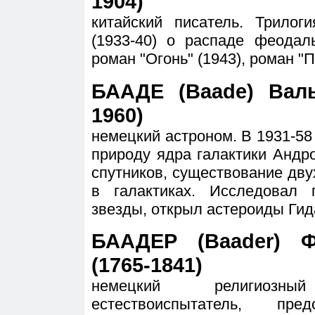
1904)
китайский писатель. Трилог
(1933-40) о распаде феодал
роман "Огонь" (1943), роман "П
БААДЕ (Baade) Вальт
1960)
немецкий астроном. В 1931-5
природу ядра галактики Андр
спутников, существование дву
в галактиках. Исследовал
звезды, открыл астероиды Гид
БААДЕР (Baader) 
(1765-1841)
немецкий религиозн
естествоиспытатель, пре