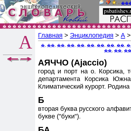
٠
��
�
�
�
�
�
�
�
�
�
�
�
�
�
�
�
�
�
�
�
�
�
�
�
�
�
�
Главная
>
Энциклопедия
>
А
А
�
,
��
,
��
,
��
,
��
,
��
,
��
,
��
,
��
,
�
��
,
��
,
�
АЯЧЧО (Ajaccio)
город и порт на о. Корсика, 
департамента Корсика Южная
Климатический курорт. Родина 
Б
вторая буква русского алфавит
букве ("буки").
БА