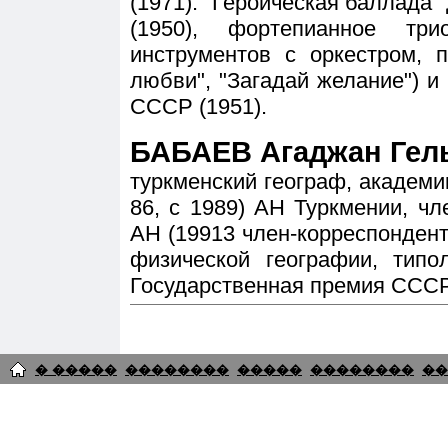
(1971). "Героическая баллада"
(1950), фортепианное тр
инструментов с оркестром, п
любви", "Загадай желание") и
СССР (1951).
БАБАЕВ Агаджан Гель
туркменский географ, академик
86, с 1989) АН Туркмении, ч
АН (19913 член-корреспонден
физической географии, типо
Государственная премия СССР
� �����
��������
�����
��������
��