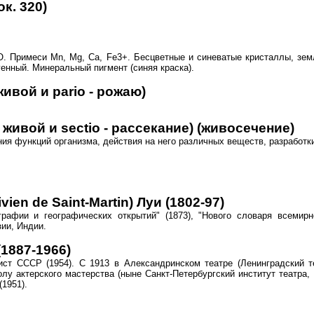
к. 320)
. Примеси Mn, Mg, Ca, Fe3+. Бесцветные и синеватые кристаллы, земл
генный. Минеральный пигмент (синяя краска).
живой и pario - рожаю)
 живой и sectio - рассекание) (живосечение)
ия функций организма, действия на него различных веществ, разработки
n de Saint-Martin) Луи (1802-97)
рафии и географических открытий" (1873), "Нового словаря всемирно
зии, Индии.
1887-1966)
тист СССР (1954). С 1913 в Александринском театре (Ленинградский 
лу актерского мастерства (ныне Санкт-Петербургский институт театра,
1951).