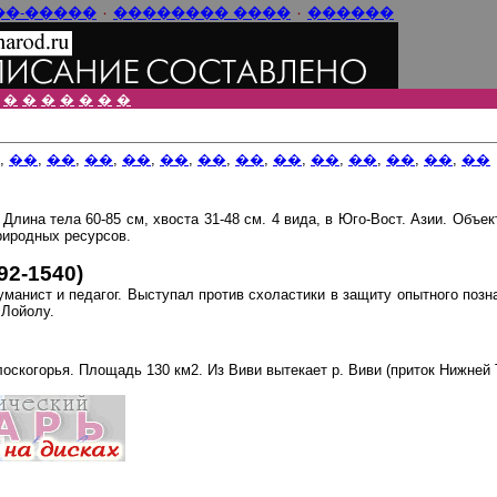
���-����
٠
���� ��������
٠
������
�
�
�
�
�
�
�
,
��
,
��
,
��
,
��
,
��
,
��
,
��
,
��
,
��
,
��
,
��
,
��
,
��
лина тела 60-85 см, хвоста 31-48 см. 4 вида, в Юго-Вост. Азии. Объект
риродных ресурсов.
92-1540)
манист и педагог. Выступал против схоластики в защиту опытного позн
 Лойолу.
оскогорья. Площадь 130 км2. Из Виви вытекает р. Виви (приток Нижней 