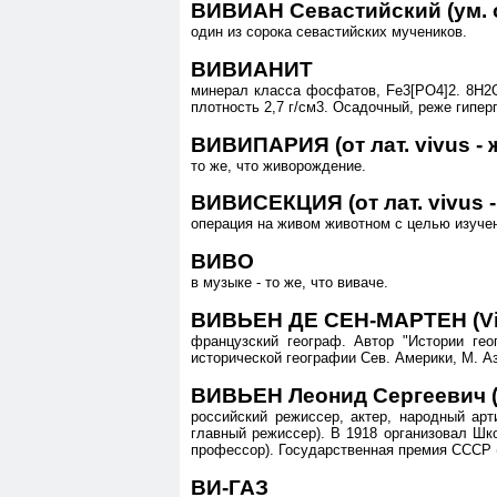
ВИВИАН Севастийский (ум. о
один из сорока севастийских мучеников.
ВИВИАНИТ
минерал класса фосфатов, Fe3[PO4]2. 8Н2О
плотность 2,7 г/см3. Осадочный, реже гипер
ВИВИПАРИЯ (от лат. vivus - 
то же, что живорождение.
ВИВИСЕКЦИЯ (от лат. vivus -
операция на живом животном с целью изучен
ВИВО
в музыке - то же, что виваче.
ВИВЬЕН ДЕ СЕН-МАРТЕН (Vivie
французский географ. Автор "Истории геог
исторической географии Сев. Америки, М. А
ВИВЬЕН Леонид Сергеевич (
российский режиссер, актер, народный ар
главный режиссер). В 1918 организовал Шко
профессор). Государственная премия СССР (
ВИ-ГАЗ