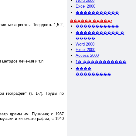
Word 2000
Excel 2000
�����������
������ �����:
истые агрегаты. Твердость 1,5-2;
�����������
����������� �
�����
Word 2000
Excel 2000
Access 2000
 методов лечения и т.п.
1�:�����������
����
���������
й географии" (т. 1-7). Труды по
театр драмы им. Пушкина; с 1937
 музыки и кинематографии; с 1940