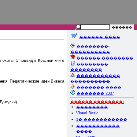
������ ����
��������-
����������
������-��������
 охоты. 1 подвид в Красной книге
��������
��������
�����������
ания. Педагогические идеи Вивеса
����������
������� ����
������� 2007
Тунгуски).
������ ��������:
��������
Visual Basic
1�:�����������
�����������
����