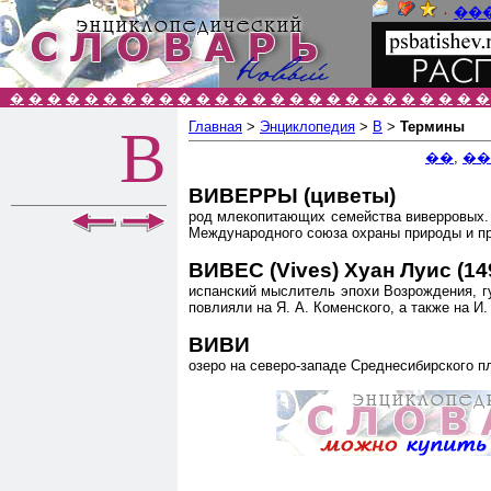
٠
��
�
�
�
�
�
�
�
�
�
�
�
�
�
�
�
�
�
�
�
�
�
�
�
�
�
�
Главная
>
Энциклопедия
>
В
>
Термины
В
��
,
��
ВИВЕРРЫ (циветы)
род млекопитающих семейства виверровых. Д
Международного союза охраны природы и п
ВИВЕС (Vives) Хуан Луис (14
испанский мыслитель эпохи Возрождения, гу
повлияли на Я. А. Коменского, а также на И.
ВИВИ
озеро на северо-западе Среднесибирского пл