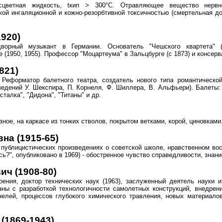
сцветная жидкость, tкип > 300°С. Отравляющее вещество нервно
ой ингаляционной и кожно-резорбтивной токсичностью (смертельная до
1920)
дворный музыкант в Германии. Основатель "Чешского квартета" 
(1950, 1955). Профессор "Моцартеума" в Зальцбурге (с 1873) и консерва
821)
. Реформатор балетного театра, создатель нового типа романтическ
едений У. Шекспира, П. Корнеля, Ф. Шиллера, В. Альфьери). Балеты:
сталка", "Дидона", "Титаны" и др.
ое, на каркасе из тонких стволов, покрытом ветками, корой, циновками
а (1915-65)
публицистических произведениях о советской школе, нравственном воспи
сь?", опубликовано в 1969) - обостренное чувство справедливости, знани
ч (1908-80)
оения, доктор технических наук (1963), заслуженный деятель науки 
аны с разработкой технологичности самолетных конструкций, внедрен
нелей, процессов глубокого химического травления, новых материал
(1869-1943)