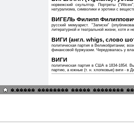
норвежский скульптор. Портреты ("Ибсен
натурализма, символики и эротики с вещест
ВИГЕЛЬ Филипп Филиппович 
русский мемуарист. "Записки" (опубликов
литературной и театральной жизни, хотя и н
ВИГИ (англ. whigs, слово ш
политическая партия в Великобритании; возн
финансовой буржуазии. Чередовалась у власт
ВИГИ
политическая партия в США в 1834-1854. В
партию, а южные (т. н. хлопковые) виги - в
� �����
��������
�����
��������
��