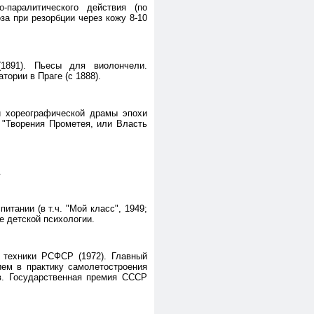
-паралитического действия (по
за при резорбции через кожу 8-10
(1891). Пьесы для виолончели.
тории в Праге (с 1888).
ой хореографической драмы эпохи
 "Творения Прометея, или Власть
.
тании (в т.ч. "Мой класс", 1949;
е детской психологии.
и техники РСФСР (1972). Главный
ием в практику самолетостроения
ов. Государственная премия СССР