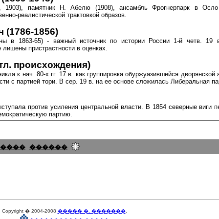
", 1903), памятник Н. Абелю (1908), ансамбль Фрогнерпарк в Осло
венно-реалистической трактовкой образов.
(1786-1856)
аны в 1863-65) - важный источник по истории России 1-й четв. 19 
е лишены пристрастности в оценках.
отл. происхождения)
икла к нач. 80-х гг. 17 в. как группировка обуржуазившейся дворянской 
и с партией тори. В сер. 19 в. на ее основе сложилась Либеральная па
ыступала против усиления центральной власти. В 1854 северные виги 
 Демократическую партию.
����
������
Copyright � 2004-2008
����� �. �������
.