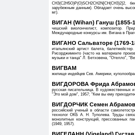
CH3(C2H5O)P(O)SCH2CH2N[CH(CH3)2]2, бе
зарубежным данным). Обладает очень высок
мг).
ВИГАН (Wihan) Гануш (1855-
чешский виолончелист, композитор. При
Международные конкурсы им. Вигана в Праге 
ВИГАНО Сальваторе (1769-1
итальянский артист балета, балетмейстер
Рисорджименто (часто на материале произв
музыки и танца" Л. Бетховена, "Отелло", "Ве
ВИГВАМ
жилище индейцев Сев. Америки, куполообразн
ВИГДОРОВА Фрида Абрамовн
русская писательница. В художественных и 
"Это мой дом", 1957; "Кем вы ему приходите
ВИГДОРЧИК Семен Абрамови
российский ученый в области самолетостр
технолог ОКБ А. Н. Туполева. Труды связ
монолитных конструкций, прессованных па
(1949, 1957).
ВИГЕЛАНН (Vigeland) Густав 